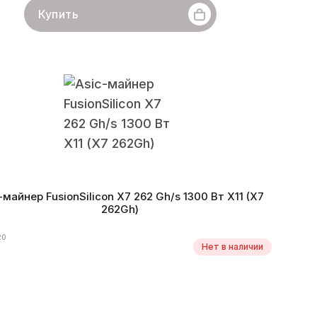
Купить
StrongU
Линейка бренда
STU-U6
Хешрейт
420 Gh/s
итм
X11
Монеты
DASH
Энергоэффективность
5 W/Gh
роизводства
11.2019 г.
-майнер FusionSilicon X7 262 Gh/s 1300 Вт X11 (X7
262Gh)
20
Нет в наличии