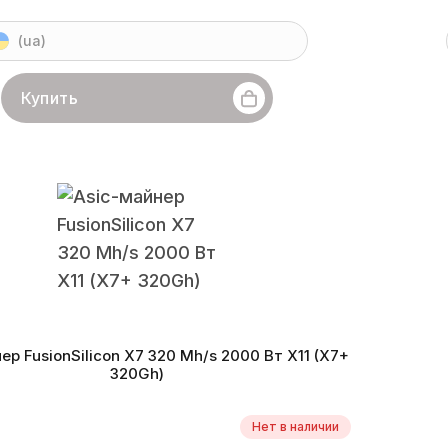
(ua)
Купить
in
Линейка бренда
Antminer D5
Хешрейт
119 Gh/s
Бренд
X11
Монеты
DASH
Энергоэффективность
13,1
Алгор
 производства
11.2018 г.
Дата
ер FusionSilicon X7 320 Mh/s 2000 Вт X11 (X7+
320Gh)
Нет в наличии