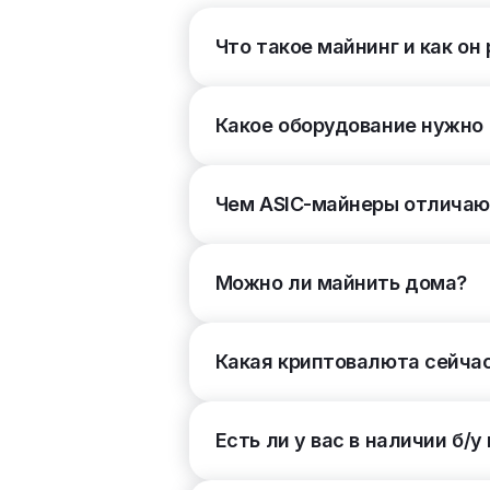
Дата производства
(10)
Что такое майнинг и как он
Линейка бренда Bitmain
(43)
Какое оборудование нужно
Линейка бренда IceRiver
(14)
Линейка бренда Jasminer
(4)
Чем ASIC-майнеры отличают
Линейка бренда MicroBT
(17)
Можно ли майнить дома?
Линейка бренда iBelink
(7)
Какая криптовалюта сейча
Линейка бренда Spondoolies
(1)
Линейка бренда ElphaPex
(4)
Есть ли у вас в наличии б/
Линейка бренда Canaan
(19)