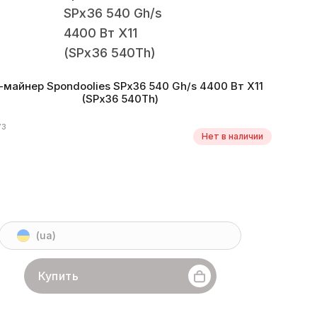
-майнер Spondoolies SPx36 540 Gh/s 4400 Вт X11
(SPx36 540Th)
73
Нет в наличии
(ua)
Купить
Spondoolies
Линейка бренда
SPx36
Хешрейт
540 Gh/s