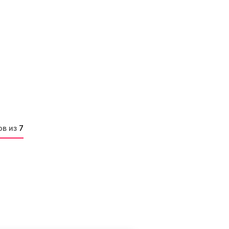
ов из
7