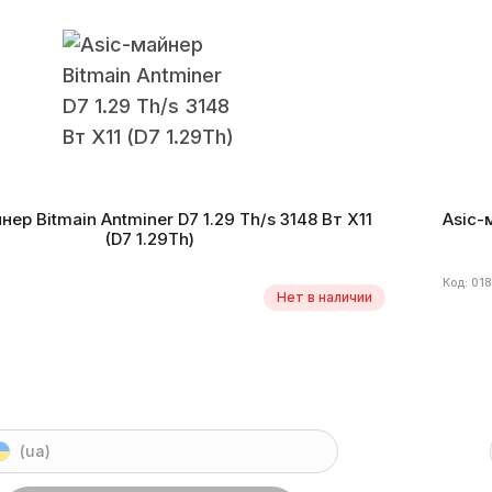
X11
Монеты
DASH
Энергоэффективность
1610,1
Алг
а производства
02.2023 г.
Дата
нер Bitmain Antminer D7 1.29 Th/s 3148 Вт X11
Asic-
(D7 1.29Th)
Код: 01
Нет в наличии
(ua)