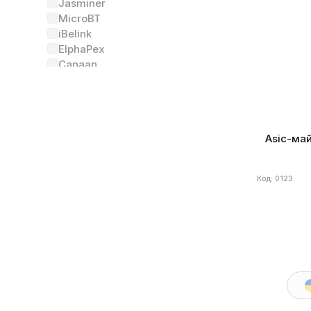
Jasminer
Алгоритм
MicroBT
W/Th
Дат
iBelink
ElphaPex
Canaan
Еще
Состояние
(2)
Asic-май
Новый
7
Был в употреблении
Код: 0123
Алгоритм
(34)
X11
7
Scrypt
Ethash
kHeavyHash
Ethash4G