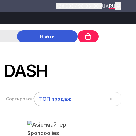
UA
RU
+38 093 490-33-00
Найти
- DASH
ТОП продаж
Сортировка: