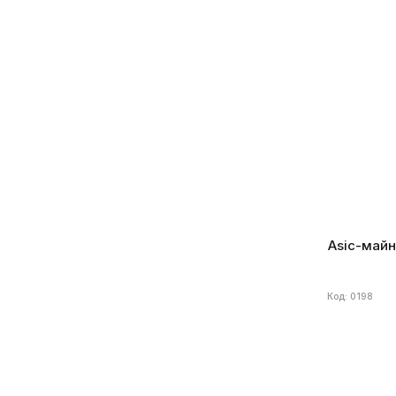
Blake2B-Sia
Еще
Бренд
Bitma
Алгоритм
Хешрейт
(25)
W/Gh
Дат
1 - 10 Th/s
1
51 - 120 Gh/s
1
121 – 500 Gh/s
4
1000 – 1500 Gh/s
1
До 50 kH/s
51 – 150 kH/s
Asic-майне
Еще
Майнинг монет
Код: 0198
(41)
DASH
7
LTC
DOGE
ETC