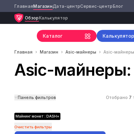
Главная
Магазин
Дата-центр
Сервис-центр
Блог
Обзор
Калькулятор
Каталог
Калькулято
Главная
Магазин
Asic-майнеры
Asic-майнеры
Asic-майнеры:
Панель фильтров
Отобрано
7
Майнинг монет : DASH
×
Очистить фильтры