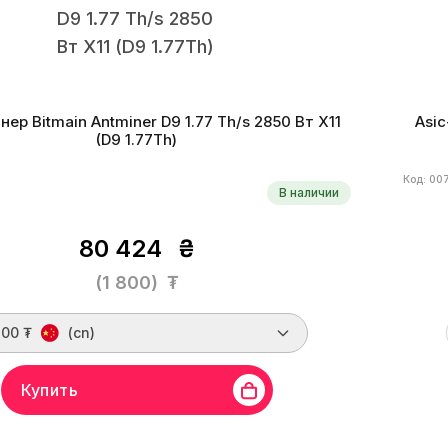
нер Bitmain Antminer D9 1.77 Th/s 2850 Вт X11
Asic
(D9 1.77Th)
Код: 00
В наличии
80 424
₴
(1 800)
₮
800 ₮
(cn)
Купить
in
Линейка бренда
Antminer D9
Хешрейт
1.77 Th/s
Бренд