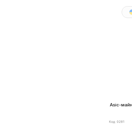
BTN
LRS
Еще
Энергоэффективность, ±5%
(22)
Бренд
Bitma
Алгоритм
Потребление
(6)
Gh/s
Дата
801 – 1600 Вт
2
1601 – 2400 Вт
2
2401 – 3200 Вт
2
Более 4000 Вт
1
До 800 Вт
3200 – 4000 Вт
Asic-майн
Блок питания
(2)
Код: 0281
Встроенный
5
Внешний
2