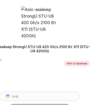
оритм
X11
Монеты
DASH
Энергоэффективность
8.1 W/Gh
 производства
09.2018 г.
майнер StrongU STU-U6 420 Gh/s 2100 Вт X11 (STU-
U6 420Gh)
83
Нет в наличии
(ua)