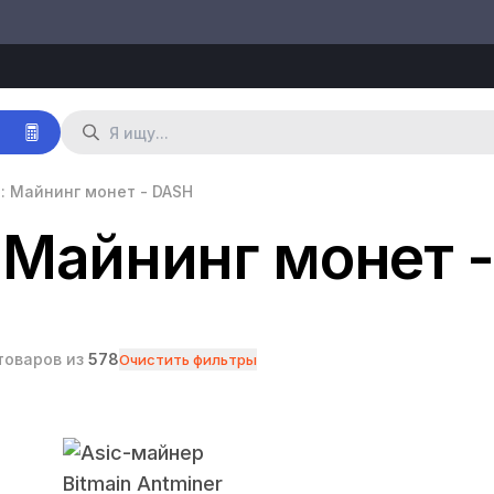
р
: Майнинг монет - DASH
 Майнинг монет 
товаров из
578
Очистить фильтры