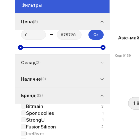
Фильтры
Цена
(₴)
–
Ок
Asic-май
Код: 0139
Склад
(2)
Наличие
(3)
Бренд
(33)
1 
Bitmain
3
Spondoolies
1
StrongU
1
FusionSilicon
2
IceRiver
Бренд
Bitma