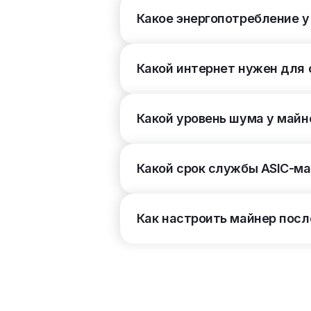
Какое энергопотребление у
Линейка бренда Goldshell
(39)
Какой интернет нужен для
Линейка бренда Innosilicon
(6)
Линейка бренда Cheetah
(3)
Какой уровень шума у майн
Линейка бренда iPollo
(8)
Какой срок службы ASIC-м
Линейка бренда Aladdin
(2)
Как настроить майнер посл
Линейка бренда Ebang
(4)
Линейка бренда Todek
(1)
Линейка бренда StrongU
(2)