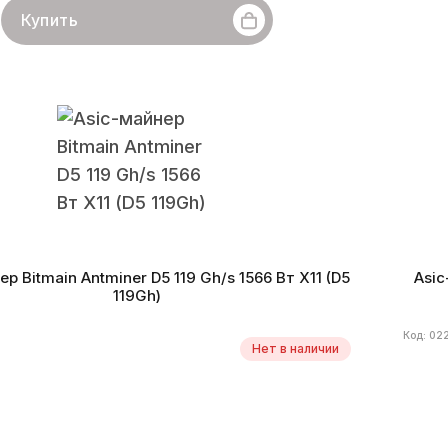
Купить
in
Линейка бренда
Antminer D7
Хешрейт
1290 Gh/s
Бренд
X11
Монеты
DASH
Энергоэффективность
2,4
Алгор
а производства
10.2021 г.
Дата п
р Bitmain Antminer D5 119 Gh/s 1566 Вт X11 (D5
Asic
119Gh)
Код: 02
Нет в наличии