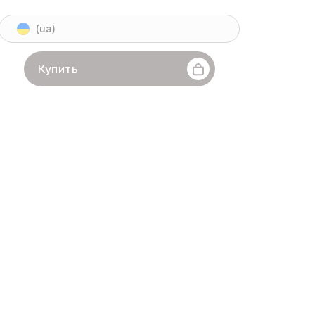
(ua)
Купить
FusionSilicon
Линейка бренда
X7
Хешрейт
262 Gh/s
итм
X11
Монеты
DASH
Энергоэффективность
4,9 W/Gh
 производства
02.2019 г.