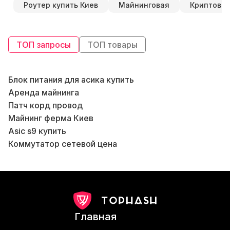
Роутер купить Киев
Майнинговая
Криптова
ТОП запросы
ТОП товары
Блок питания для асика купить
Б
Аренда майнинга
В
Патч корд провод
Б
Майнинг ферма Киев
Asic s9 купить
Коммутатор сетевой цена
Купить криптовалютный кошелек
Майнинг крипто
Купить в Киеве wi fi роутер
Купить antminer s19
Bitmain
К
Главная
Майнинг крипта
Ш