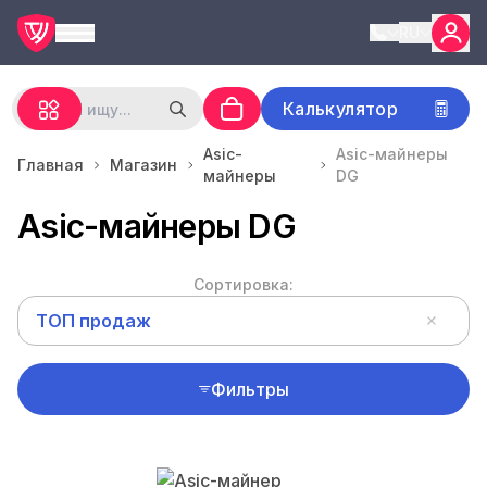
RU
Калькулятор
Asic-
Asic-майнеры
Главная
Магазин
майнеры
DG
Asic-майнеры DG
Сортировка:
ТОП продаж
Фильтры