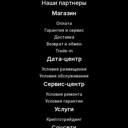
Bitmain antminer s17 pro
Наши партнеры
Asic s17 цена
Магазин
S9 цена асик
В
T17 bitmain
Оплата
Asic antminer s19 pro
Гарантия и сервис
Доставка
Цена на асики
В
Возврат и обмен
Антмайнер s15 купить
В
Trade-in
Bitmain t15
К
Дата-центр
Роутер стоимость
Антмайнер s17 купить
Условия размещения
Коммутатор сетевой switch
Условия обслуживания
Роутер вай фай цена
Сервис-центр
Условия ремонта
Условия гарантии
Услуги
Криптотрейдинг
Соцсети