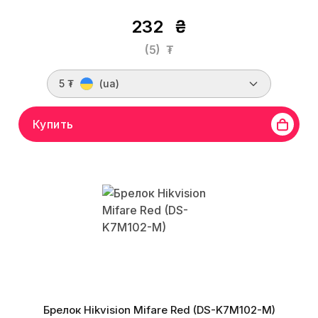
232
₴
(5)
₮
5 ₮
(ua)
Купить
Брелок Hikvision Mifare Red (DS-K7M102-M)