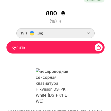
880
₴
(19)
₮
19 ₮
(ua)
Купить