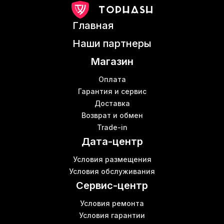
Киев купить роутер
Whatsminer m20s
К
Главная
Асик t19
Купить комплектующие для майнинга
Наши партнеры
Майнер asic
Б
Магазин
Asic miner l3 купить
К
Iceriver ks1 купить
Оплата
Витая пара патч корд
Гарантия и сервис
В
Доставка
Купить сетевой кабель Киев
Возврат и обмен
S 17 miner
Trade-in
Antminer t 19
В
Дата-центр
Купить asic miner
Майнинг валют
Условия размещения
Майнинг s9
В
Условия обслуживания
Z15 antminer
Сервис-центр
Условия ремонта
Условия гарантии