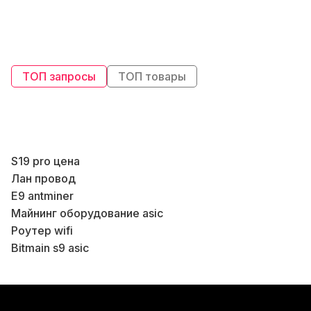
ТОП запросы
ТОП товары
S19 pro цена
В
Лан провод
E9 antminer
В
Майнинг оборудование asic
Роутер wifi
В
Bitmain s9 asic
Купить вай фай роутеры
Antminer купить Киев
В
Купить whatsminer m21s
В