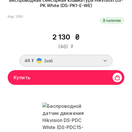
Беспроводная сенсорная клавиатура Hikvision DS-
PK White (DS-PK1-E-WE)
Код: 1283
В наличии
2 130
₴
(46)
₮
46 ₮
(ua)
Купить