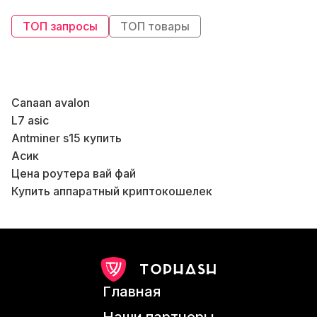
ТОП запросы
ТОП товары
Canaan avalon
Б
L7 asic
Б
Antminer s15 купить
Асик
В
Цена роутера вай фай
Купить аппаратный криптокошелек
Bitmain s17 купить
Asics s17
Коммутатор цены
Кошелек криптовалюта
Купить майнер с9
Главная
Asic m31s доходность
Коммутаторе