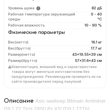
Уровень шума
82 дБ
Рабочая температура окружающей
0 - 40
среды
°C
Рабочая влажность
10 - 90 %
Физические параметры
Вес(нетто)
16.1 кг
Вес(брутто)
17.7 кг
Размер(нетто)
43x19.55x29 cм
Размер(брутто)
57x31.6x43 см
Комплектация, внешний вид и характеристики
товара могут меняться изготовителем без
предупреждения. Рекомендуем проверять их на
сайте производителя перед покупкой
Описание
Asic-майнер Bitmain Antminer
D9 1.77 Th/s 2850 Вт X11 (D9 1.77Th)