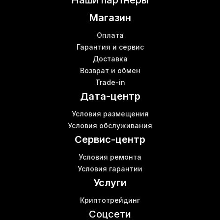
Наши партнеры
Асик m21s
К
Магазин
Ebit e9 цена
Роутером
Б
Оплата
Роутер цена купить
Гарантия и сервис
Бл
Доставка
Asic miner купить Киев
В
Возврат и обмен
Л3 майнер
Trade-in
Свич Киев
Дата-центр
Е9 майнер
К
Obelisk miner
Условия размещения
Bitmain antminer s17
Б
Условия обслуживания
Аксессуары для майнинга
В
Сервис-центр
Условия ремонта
Условия гарантии
Услуги
Криптотрейдинг
Соцсети