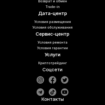
Возврат и обмен
Асик s19 pro цена
Trade-in
Аппаратный кошелек купить
В
Дата-центр
Собрать криптоферму
Asic miner l3 купить
Условия размещения
Вай фай роутера
Д
Условия обслуживания
Асик antminer z15
Сервис-центр
Условия ремонта
Условия гарантии
Услуги
Криптотрейдинг
Соцсети
Контакты