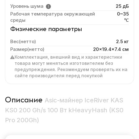
Уровень шума
25 дБ
Рабочая температура окружающей
0~35
среды
℃
Физические параметры
Вес(нетто)
2.5 кг
Размер(нетто)
20x19.4x7.4 cм
Комплектация, внешний вид и характеристики
товара могут меняться изготовителем без
предупреждения. Рекомендуем проверять их на
сайте производителя перед покупкой
Описание
Asic-майнер IceRiver KAS
KS0 200 Gh/s 100 Вт kHeavyHash (KS0
Pro 200Gh)