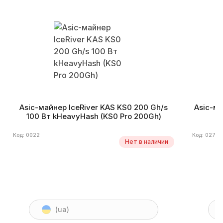
Asic-майнер IceRiver KAS KS0 200 Gh/s
Asic-ма
100 Вт kHeavyHash (KS0 Pro 200Gh)
Код: 0022
Код: 0279
Нет в наличии
(ua)