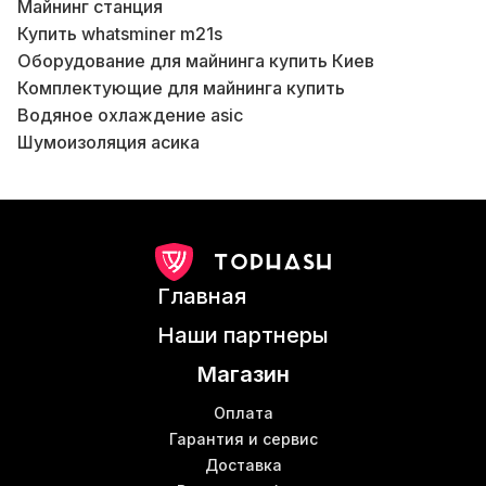
Майнинг станция
Купить whatsminer m21s
Оборудование для майнинга купить Киев
Комплектующие для майнинга купить
В
Водяное охлаждение asic
Шумоизоляция асика
К
Asic майнер bitmain antminer e9 купить
Е9 майнер
В
Antminer t19 купить
К
Роутер купить Киев
Лан шнур
Б
Главная
Асик е10
Mining antminer s9
Наши партнеры
Asic s17 pro купить
Магазин
Патч провод
Asic z15
Оплата
Asic майнер bitmain antminer s19 pro
Гарантия и сервис
Б
Доставка
Асик с9
Б