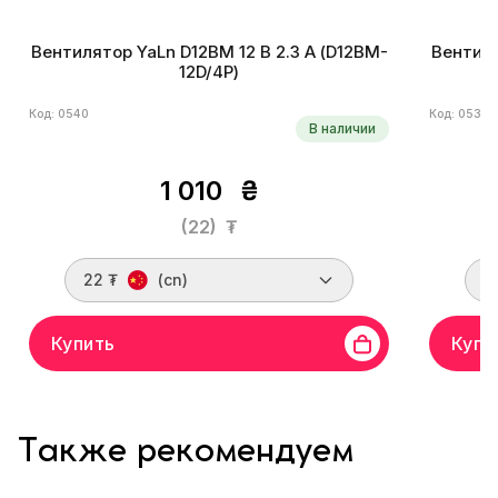
Вентилятор YaLn D12BM 12 В 2.3 А (D12BM-
Вентиля
12D/4P)
Код: 0540
Код: 0539
В наличии
1 010
₴
(22)
₮
22 ₮
(cn)
2
Купить
Купи
Также рекомендуем