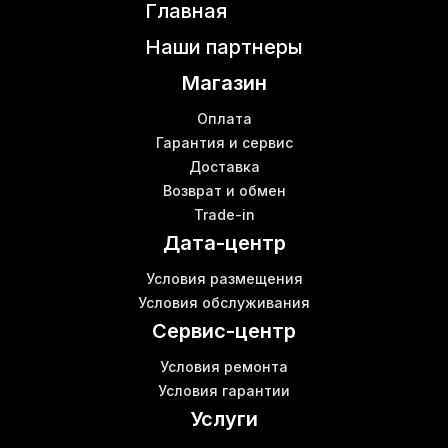
Главная
Оборудование для майнинг фермы
В
Асик л3
Наши партнеры
Асик на водяном охлаждении купить
Магазин
Оборудование для фермы
К
Купить майнер
Оплата
M21 whatsminer
Гарантия и сервис
Доставка
Л3 асик
Возврат и обмен
Купить ферму для майнинга Киев
К
Trade-in
Antminer k5
К
Дата-центр
Whatsminer
В
Купить аппаратный криптокошелек
Б
Условия размещения
Майнинг купить
Условия обслуживания
Антмайнер l3
К
Сервис-центр
Условия ремонта
Условия гарантии
Услуги