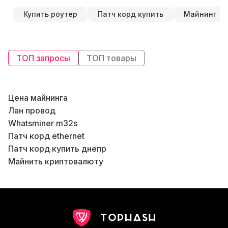
Купить роутер
Патч корд купить
Майнинг
ТОП запросы
ТОП товары
Цена майнинга
Б
Лан провод
Whatsminer m32s
Патч корд ethernet
Патч корд купить днепр
Майнить криптовалюту
Asic innosilicon
Жидкое охлаждение асик
В
T17 antminer
Б
Antminer bitmain l7
Wifi роутеры купить
К