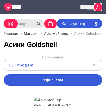
RU
Калькулятор
Главная
Магазин
Asic-майнеры
Асики Goldshell
Асики Goldshell
Сортировка:
ТОП продаж
Фильтры