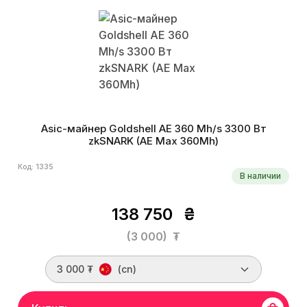
Asic-майнер Goldshell AE 360 Mh/s 3300 Вт
zkSNARK (AE Max 360Mh)
Код: 1335
В наличии
138 750
₴
(3 000)
₮
3 000 ₮
(cn)