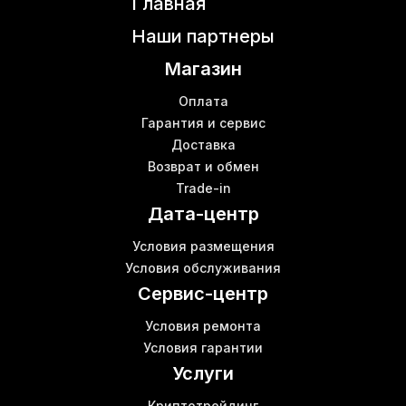
Главная
Л7 асик
Ш
Киев роутер
Б
Наши партнеры
Асик s19 купить
К
Магазин
Whatsminer m31s
Коммутаторе
В
Оплата
Mining antminer s9
Гарантия и сервис
Б
Доставка
Ebang ebit e12
К
Возврат и обмен
Купить роутеры
Trade-in
Asic майнер bitmain antminer s19 pro
В
Дата-центр
Asic baikal купить
Bitmain antminer t19
К
Условия размещения
Сетевое оборудование коммутаторы
Условия обслуживания
Асик бу
К
Сервис-центр
Условия ремонта
Условия гарантии
Услуги
Криптотрейдинг