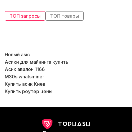
ТОП запросы
ТОП товары
Новый asic
Б
Асики для майнинга купить
В
Асик авалон 1166
Б
M30s whatsminer
В
Купить асик Киев
Купить роутер цены
М
Asic майнеров
Патч корд utp
М
Витая пара и патч корд
Б
Кошелёк для майнинга
Роутеры Киев
К