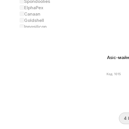
Spondoolies
Th/s
Алго
ElphaPex
Энергоэф
Canaan
Goldshell
Innosilicon
Еще
Состояние
(2)
Asic-майн
Новый
3
Был в употреблении
Код: 1015
Алгоритм
(34)
SHA-256
3
Scrypt
Ethash
kHeavyHash
4 
Ethash4G