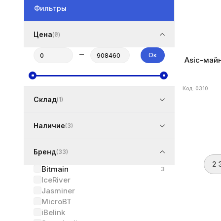
Фильтры
Цена
(₴)
–
Ок
Asic-майн
Код: 0310
Склад
(1)
Наличие
(3)
Бренд
(33)
2 
Bitmain
3
IceRiver
Jasminer
MicroBT
iBelink
Бренд
Bitma