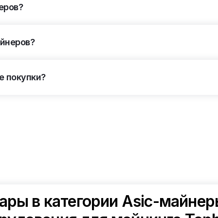
еров?
айнеров?
е покупки?
ары в категории Asic-майнер