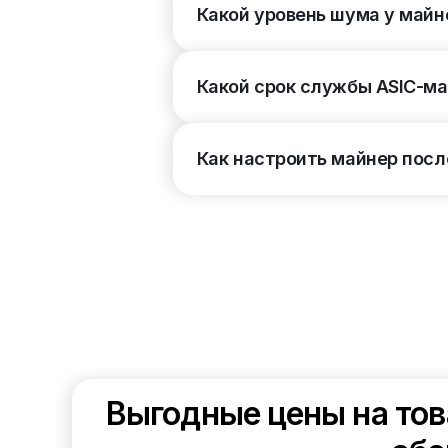
Какой уровень шума у майн
Сетевое подключение
(2)
Какой срок службы ASIC-м
RJ45 Ethernet
3
WI-FI
Как настроить майнер посл
Уровень шума
(5)
Тип охлаждения
(2)
Жидкостное
3
Воздушное
Электросеть
(2)
380 В (3 фазы)
3
220 В (1 фаза)
Выгодные цены на тов