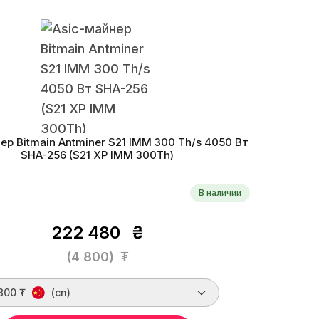
ритм
SHA-256
Монеты
BCH, BTC, DGB, PPC, XEC, FB
Th/s
фективность
16 W/Th
Дата производства
07.2024 г.
Эне
ер Bitmain Antminer S21 IMM 300 Th/s 4050 Вт
SHA-256 (S21 XP IMM 300Th)
В наличии
222 480
₴
(4 800)
₮
800 ₮
(cn)