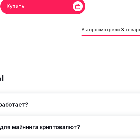
Купить
in
Линейка бренда
Antminer S21 IMM
Хешрейт
300
ритм
SHA-256
Монеты
BCH, BTC, DGB, PPC, XEC, FB
Вы просмотрели
3
товар
фективность
13,5 W/Th
Дата производства
10.2024
ы
 работает?
 для майнинга криптовалют?