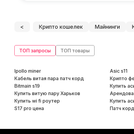
Линейка бренда Goldshell
(39)
<
Крипто кошелек
Майнинги
Линейка бренда Innosilicon
(6)
Линейка бренда Cheetah
(3)
ТОП запросы
ТОП товары
Линейка бренда iPollo
(8)
Ipollo miner
Asic s11
Кабель витая пара патч корд
Крипто ф
Линейка бренда Aladdin
(2)
Bitmain s19
Купить ас
Купить витую пару Харьков
Арендова
Линейка бренда Ebang
(4)
Купить wi fi роутер
Купить ас
S17 pro цена
Патч корд
Линейка бренда Todek
(1)
Линейка бренда StrongU
(2)