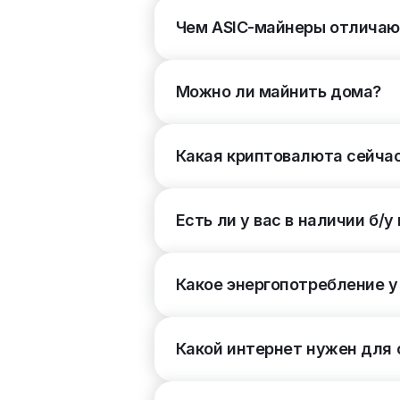
XEC
3
Чем ASIC-майнеры отличают
FB
3
Еще
Можно ли майнить дома?
Энергоэффективность, ±5%
(22)
Какая криптовалюта сейча
Потребление
(6)
3200 – 4000 Вт
2
Более 4000 Вт
1
Есть ли у вас в наличии б/
До 800 Вт
801 – 1600 Вт
1601 – 2400 Вт
Какое энергопотребление у
2401 – 3200 Вт
Блок питания
(2)
Какой интернет нужен для
Встроенный
3
Внешний