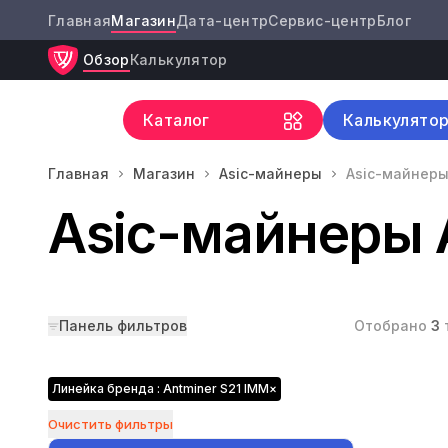
Главная
Магазин
Дата-центр
Сервис-центр
Блог
Обзор
Калькулятор
Каталог
Калькулято
Главная
Магазин
Asic-майнеры
Asic-майнеры
Asic-майнеры 
Панель фильтров
Отобрано
3
Линейка бренда : Antminer S21 IMM
×
Очистить фильтры