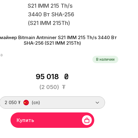
майнер Bitmain Antminer S21 IMM 215 Th/s 3440 Вт
SHA-256 (S21 IMM 215Th)
59
В наличии
95 018
₴
(2 050)
₮
2 050 ₮
(cn)
Купить
Bitmain
Линейка бренда
Antminer S21 IMM
Хешрейт
215