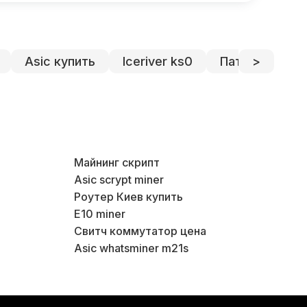
Asic купить
Iceriver ks0
Патч корд куп
>
Майнинг скрипт
Asic scrypt miner
Роутер Киев купить
E10 miner
Свитч коммутатор цена
Asic whatsminer m21s