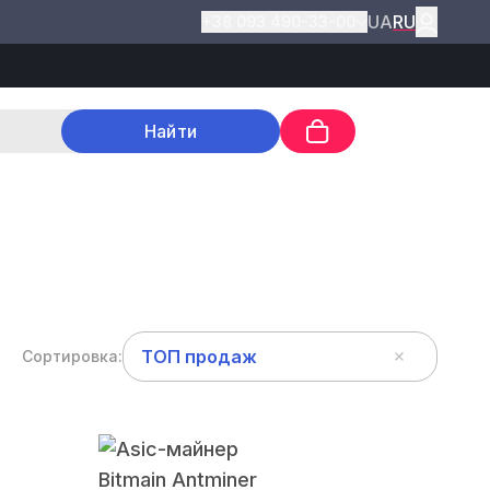
UA
RU
+38 093 490-33-00
Найти
ТОП продаж
Сортировка: