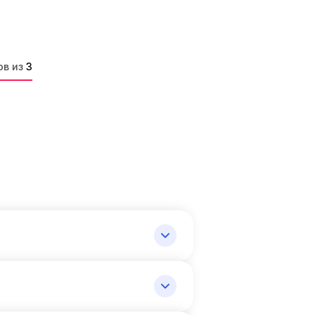
ов из
3