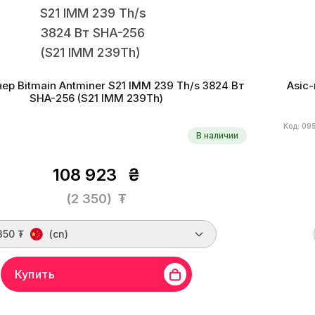
ер Bitmain Antminer S21 IMM 239 Th/s 3824 Вт
Asic-
SHA-256 (S21 IMM 239Th)
Код: 09
В наличии
108 923
₴
(2 350)
₮
350 ₮
(cn)
Купить
in
Линейка бренда
Antminer S21 IMM
Хешрейт
239
Бренд