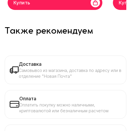
Купить
Купи
Также рекомендуем
Доставка
Самовывоз из магазина, доставка по адресу или в
отделение "Новая Почта"
Оплата
Оплатить покупку можно наличными,
криптовалютой или безналичным расчетом