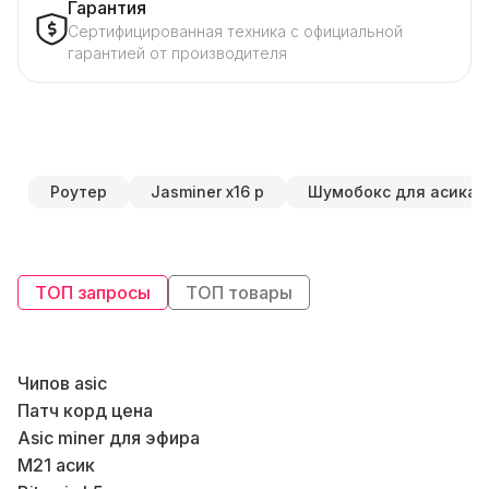
Гарантия
Сертифицированная техника с официальной
гарантией от производителя
Роутер
Jasminer x16 p
Шумобокс для асика
ТОП запросы
ТОП товары
Чипов asic
Патч корд цена
Asic miner для эфира
В
М21 асик