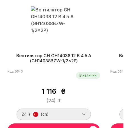
Вентилятор GH GH14038 12 В 4.5 А
Вен
(GH14038BZW-1/2×2P)
Код: 0543
Код: 0542
В наличии
1 116
₴
(24)
₮
24 ₮
(cn)
2