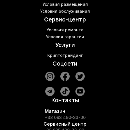
Авалон майнер 1246
К
Условия размещения
Ebit e10 цена
Условия обслуживания
Купить кабель патч корд
М
Сервис-центр
Условия ремонта
Условия гарантии
Услуги
Криптотрейдинг
Соцсети
Контакты
Магазин
+38 093 490-33-00
Сервисный центр