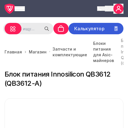
RU
Калькулятор
Бл
Блоки
пи
Запчасти и
питания
Главная
Магазин
Inn
комплектующие
для Asic-
QB
майнеров
(QB
Блок питания Innosilicon QB3612
(QB3612-A)