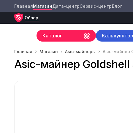
Главная
Магазин
Дата-центр
Сервис-центр
Блог
Обзор
Каталог
Калькулято
Главная
Магазин
Asic-майнеры
Asic-майнер G
Asic-майнер Goldshell 