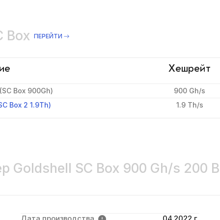
C Box
ПЕРЕЙТИ
ие
Хешрейт
 (SC Box 900Gh)
900 Gh/s
SC Box 2 1.9Th)
1.9 Th/s
р Goldshell SC Box 900 Gh/s 200 В
Дата производства
04.2022 г.