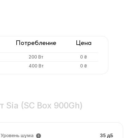
Потребление
Цена
200 Вт
0 ₴
400 Вт
0 ₴
т Sia (SC Box 900Gh)
Уровень шума
35 дБ