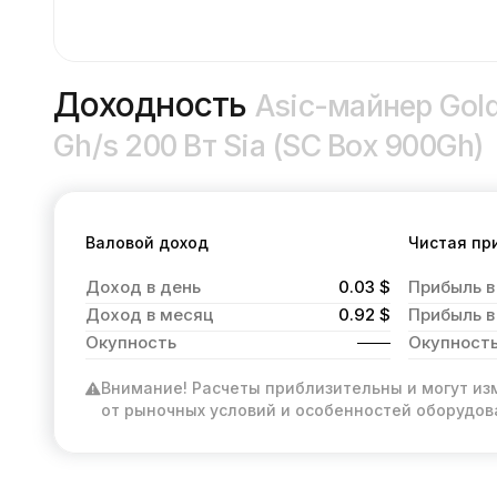
Доходность
Asic-майнер Gold
Gh/s 200 Вт Sia (SC Box 900Gh)
Валовой доход
Чистая пр
Доход в день
0.03 $
Прибыль в
Доход в месяц
0.92 $
Прибыль в
Окупность
Окупност
Внимание! Расчеты приблизительны и могут из
от рыночных условий и особенностей оборудов