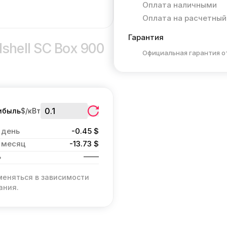
Оплата наличными
Оплата на расчетный
Гарантия
shell SC Box 900
Официальная гарантия о
ибыль
$/кВт
 день
-0.45 $
 месяц
-13.73 $
ь
меняться в зависимости
ания.