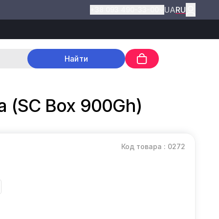
UA
RU
+38 093 490-33-00
Найти
ia (SC Box 900Gh)
Код товара : 0272