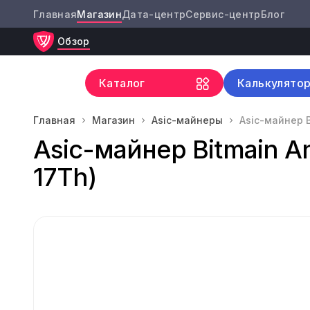
Главная
Магазин
Дата-центр
Сервис-центр
Блог
Обзор
Каталог
Калькулято
Главная
Магазин
Asic-майнеры
Asic-майнер B
Asic-майнер Bitmain An
17Th)