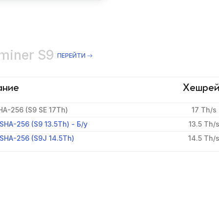
tminer S9
ПЕРЕЙТИ
ание
Хешрей
HA-256 (S9 SE 17Th)
17 Th/s
SHA-256 (S9 13.5Th) - Б/у
13.5 Th/
 SHA-256 (S9J 14.5Th)
14.5 Th/