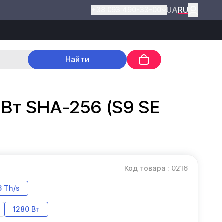
UA
RU
+38 093 490-33-00
Найти
 Вт SHA-256 (S9 SE
Код товара : 0216
6 Th/s
1280 Вт