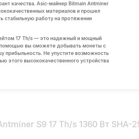
рант качества. Asic-майнер Bitmain Antminer
ысококачественных материалов и прошел
ь стабильную работу на протяжении
шрейтом 17 Th/s — это надежный и мощный
о помощью вы сможете добывать монеты с
у прибыльность. Не упустите возможность
ью этого высококачественного устройства
ntminer S9 17 Th/s 1360 Вт SHA-2