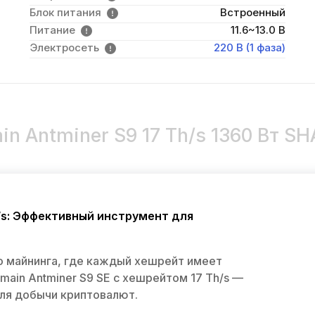
Блок питания
Встроенный
Питание
11.6~13.0 В
Электросеть
220 В (1 фаза)
in Antminer S9 17 Th/s 1360 Вт SH
Th/s: Эффективный инструмент для
 майнинга, где каждый хешрейт имеет
main Antminer S9 SE с хешрейтом 17 Th/s —
ля добычи криптовалют.