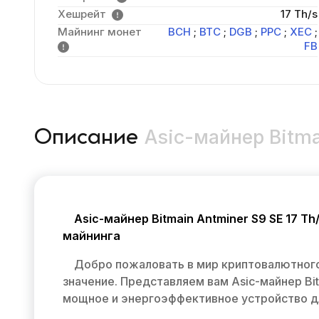
Хешрейт
17 Th/s
Майнинг монет
BCH
;
BTC
;
DGB
;
PPC
;
XEC
;
FB
Asic-майнер Bitma
Описание
Asic-майнер Bitmain Antminer S9 SE 17 
майнинга
Добро пожаловать в мир криптовалютного
значение. Представляем вам Asic-майнер Bit
мощное и энергоэффективное устройство д