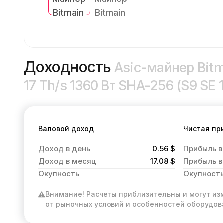
Доходность
Asic-майнер Bitm
17 Th/s 1360 Вт SHA-256 (S9 SE 
Валовой доход
Чистая пр
Доход в день
0.56 $
Прибыль в
Доход в месяц
17.08 $
Прибыль в
Окупность
Окупност
Внимание! Расчеты приблизительны и могут из
от рыночных условий и особенностей оборудов