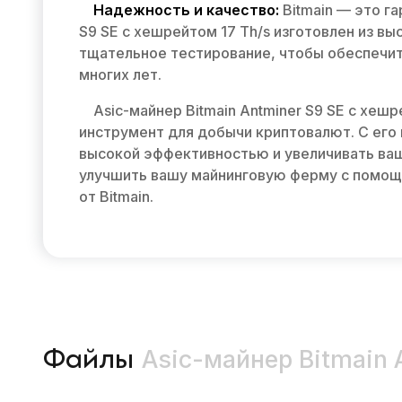
Надежность и качество:
Bitmain — это га
S9 SE с хешрейтом 17 Th/s изготовлен из в
тщательное тестирование, чтобы обеспечит
многих лет.
Asic-майнер Bitmain Antminer S9 SE с хе
инструмент для добычи криптовалют. С ег
высокой эффективностью и увеличивать ваш
улучшить вашу майнинговую ферму с помощ
от Bitmain.
Asic-майнер Bitmain A
Файлы