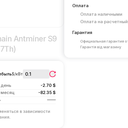
Оплата
Оплата наличными
Оплата на расчетный
Гарантия
ain Antminer S9
Официальная гарантия о
17Th)
Гарантія від магазину
ибыль
$/кВт
 день
-2.70 $
 месяц
-82.35 $
ь
меняться в зависимости
ания.