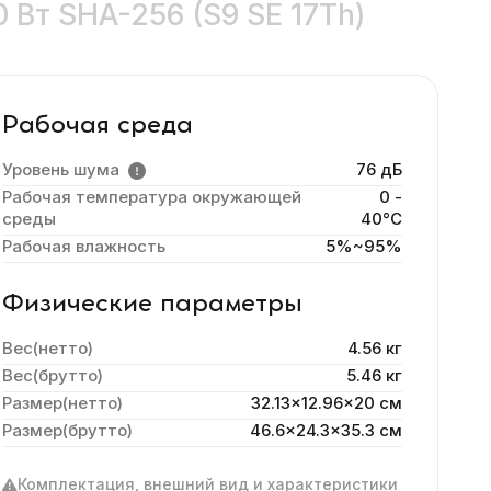
0 Вт SHA-256 (S9 SE 17Th)
Рабочая среда
Уровень шума
76 дБ
Рабочая температура окружающей
0 -
среды
40°C
Рабочая влажность
5%~95%
Физические параметры
Вес(нетто)
4.56 кг
Вес(брутто)
5.46 кг
Размер(нетто)
32.13x12.96x20 cм
Размер(брутто)
46.6x24.3x35.3 см
Комплектация, внешний вид и характеристики