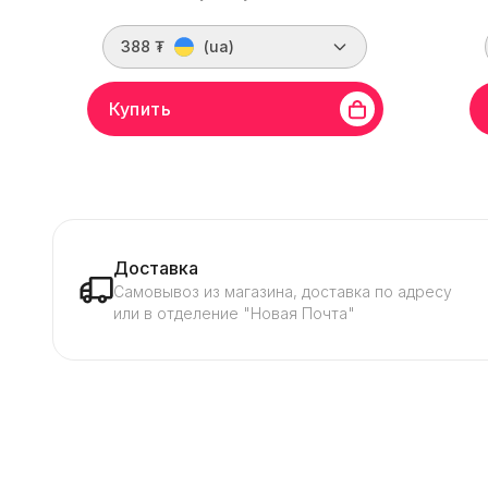
388 ₮
(ua)
Купить
Бренд
Bitmain
Линейка бренда
APW17
Брен
Напряжение
220 В
Сила тока
20 A
Напр
Доставка
Самовывоз из магазина, доставка по адресу
или в отделение "Новая Почта"