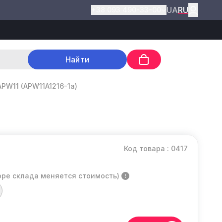
UA
RU
+38 093 490-33-00
Найти
APW11 (APW11A1216-1a)
Код товара : 0417
оре склада меняется стоимость)