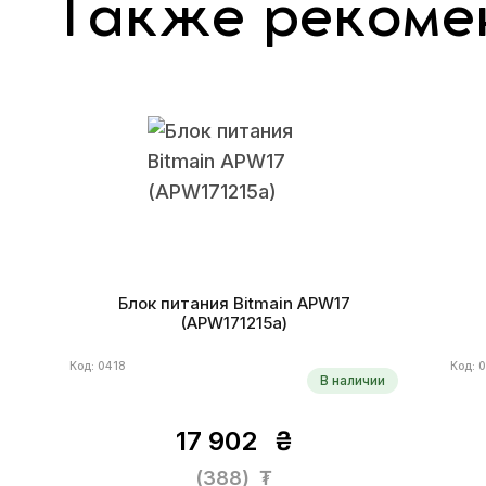
Также рекоме
Блок питания Bitmain APW17
(APW171215a)
Код: 0418
Код: 
В наличии
17 902
₴
(388)
₮