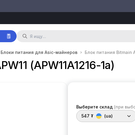
р
Блоки питания для Asic-майнеров
Блок питания Bitmain 
APW11 (APW11A1216-1a)
Выберите склад
(при выб
547 ₮
(ua)