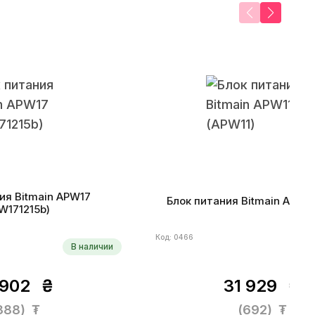
ия Bitmain APW17
Блок питания Bitmain APW11
W171215b)
Код: 0466
В наличии
 902
₴
31 929
₴
388)
₮
(692)
₮