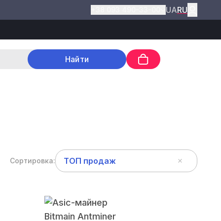
UA
RU
+38 093 490-33-00
Найти
ТОП продаж
Сортировка: