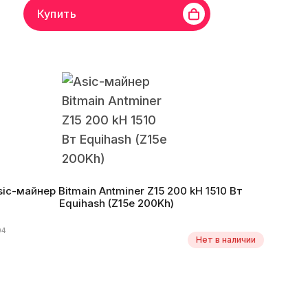
Купить
Bitmain
Линейка бренда
Antminer Z15
Хешрейт
820 kh/s
оритм
Equihash
Монеты
ARRR, HUSH, KMD, ZEC, ZEN
оэффективность
3 W/kh
Дата производства
06.2023 г.
sic-майнер Bitmain Antminer Z15 200 kH 1510 Вт
Equihash (Z15e 200Kh)
04
Нет в наличии