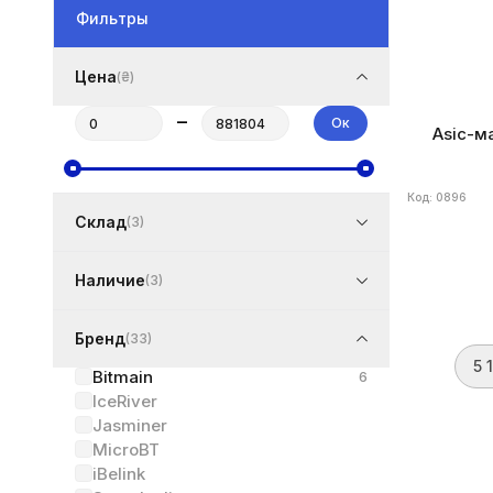
Фильтры
Цена
(₴)
–
Ок
Asic-ма
Код: 0896
Склад
(3)
Наличие
(3)
Бренд
(33)
5 
Bitmain
6
IceRiver
Jasminer
MicroBT
iBelink
Бренд
Bitma