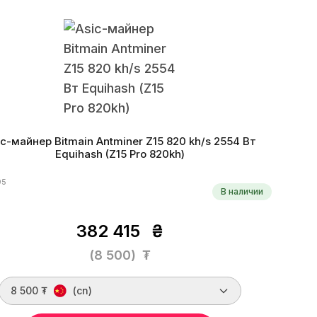
оритм
Equihash
Монеты
ARRR, HUSH, KMD, ZEC, ZEN
оэффективность
3.31 W/kh
Дата производства
06.2023 г.
ic-майнер Bitmain Antminer Z15 820 kh/s 2554 Вт
Equihash (Z15 Pro 820kh)
95
В наличии
382 415
₴
(8 500)
₮
8 500 ₮
(cn)