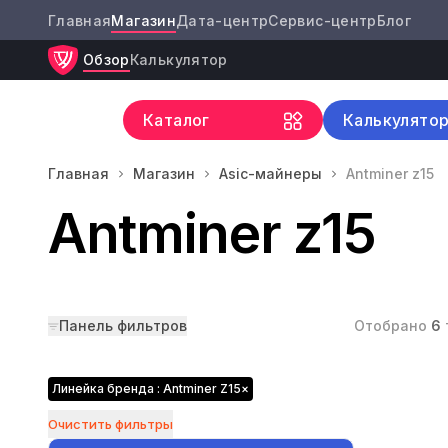
Главная
Магазин
Дата-центр
Сервис-центр
Блог
Обзор
Калькулятор
Каталог
Калькулято
Главная
Магазин
Asic-майнеры
Antminer z15
Antminer z15
Панель фильтров
Отобрано
6
Линейка бренда : Antminer Z15
×
Очистить фильтры