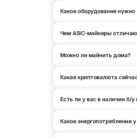
Какое оборудование нужно
Сетевое подключение
(2)
RJ45 Ethernet
6
Чем ASIC-майнеры отличают
WI-FI
Уровень шума
(5)
Можно ли майнить дома?
Тип охлаждения
(2)
Какая криптовалюта сейча
Воздушное
5
Жидкостное
Есть ли у вас в наличии б/
Электросеть
(2)
220 В (1 фаза)
6
Какое энергопотребление у
380 В (3 фазы)