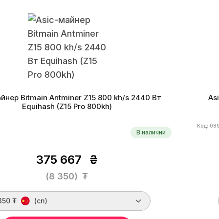
Equihash
Монеты
ARRR, HUSH, KMD, ZEC, ZEN
Алг
ктивность
2.96 W/kh
Дата производства
06.2023 u.
Энерг
йнер Bitmain Antminer Z15 800 kh/s 2440 Вт
As
Equihash (Z15 Pro 800kh)
Код: 08
В наличии
375 667
₴
(8 350)
₮
350 ₮
(cn)