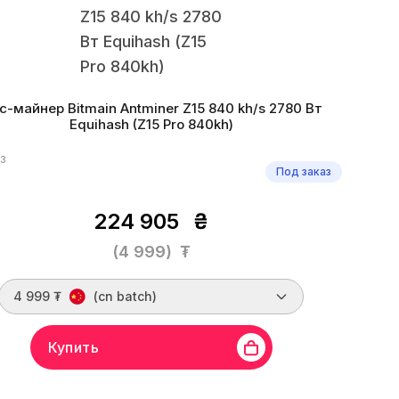
ic-майнер Bitmain Antminer Z15 840 kh/s 2780 Вт
Equihash (Z15 Pro 840kh)
53
Под заказ
224 905
₴
(4 999)
₮
4 999 ₮
(cn batch)
Купить
Bitmain
Линейка бренда
Antminer Z15
Хешрейт
840 kh/s