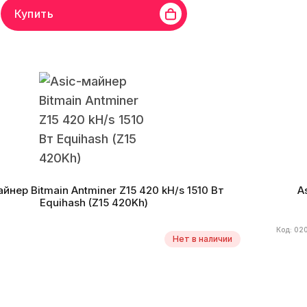
Купить
in
Линейка бренда
Antminer Z15
Хешрейт
800 kh/s
Бренд
Equihash
Монеты
ARRR, HUSH, KMD, ZEC, ZEN
Алг
ктивность
3.05 W/kh
Дата производства
06.2023 г.
Энерг
айнер Bitmain Antminer Z15 420 kH/s 1510 Вт
A
Equihash (Z15 420Kh)
Код: 02
Нет в наличии