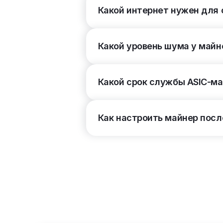
Дата производства
(10)
Какой интернет нужен для
Линейка бренда Bitmain
(43)
Какой уровень шума у майн
Линейка бренда IceRiver
(14)
Какой срок службы ASIC-м
Линейка бренда Jasminer
(4)
Линейка бренда MicroBT
(17)
Как настроить майнер посл
Линейка бренда iBelink
(7)
Линейка бренда Spondoolies
(1)
Линейка бренда ElphaPex
(4)
Линейка бренда Canaan
(19)