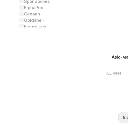
Spondoolies
Алгоритм
ElphaPex
Энергоэффе
Canaan
Goldshell
Innosilicon
Еще
Состояние
(2)
Asic-ма
Новый
6
Был в употреблении
Код: 0894
Алгоритм
(34)
Equihash
6
Scrypt
Ethash
kHeavyHash
8 
Ethash4G