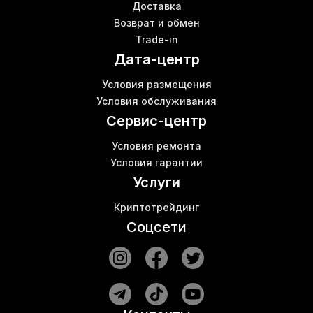
Доставка
Patch cord купить
Возврат и обмен
Antminer s17 pro
Trade-in
T2t
Ш
Дата-центр
Switch купить
Майнинг s19
В
Условия размещения
Антмайнер цена
К
Условия обслуживания
Коммутатор цены
Сервис-центр
Условия ремонта
Условия гарантии
Услуги
Криптотрейдинг
Соцсети