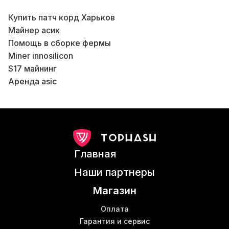
Купить патч корд Харьков
К
Майнер асик
Помощь в сборке фермы
Miner innosilicon
S17 майнинг
Аренда asic
Б
Роутер в Киеве
Все для майнинга купить
Асик s19 pro купить
В
Асики Киев
Шумобокс для асика
К
Главная
Майнинг асиком
В
Ebang ebit e9
В
Наши партнеры
Asic s17pro
В
Магазин
S9 асик купить
М
Майнер е9
Оплата
Antminer s19 pro
Гарантия и сервис
Б