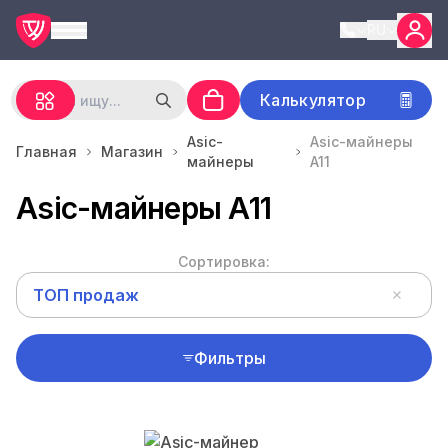
RU
Калькулятор
Asic-
Asic-майнеры
Главная
Магазин
майнеры
A11
Asic-майнеры A11
Сортировка:
ТОП продаж
Фильтры