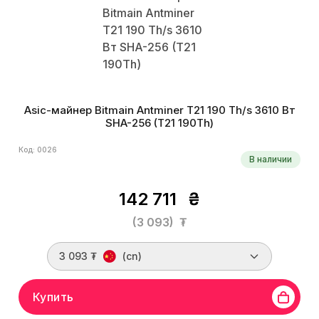
Asic-майнер Bitmain Antminer T21 190 Th/s 3610 Вт
SHA-256 (T21 190Th)
Код: 0026
В наличии
142 711
₴
(3 093)
₮
3 093 ₮
(cn)
Купить