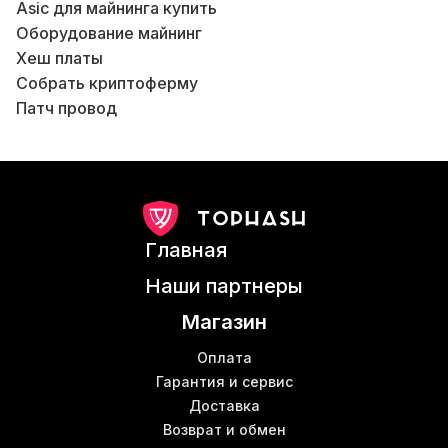
Asic для майнинга купить
Б
Оборудование майнинг
Хеш платы
Собрать криптоферму
Б
Патч провод
Цена роутера в Украине
S19 майнер
К
S17 pro
Microbt whatsminer m31s
Арендовать майнинг ферму
Главная
Витая пара Харьков
Б
Помощь в сборке фермы
Б
Наши партнеры
Оборудования для майнинга купить
Б
Магазин
Antminer scrypt
К
T15 antminer
Оплата
Купить патч корд в Украине
Гарантия и сервис
Доставка
Т19 асик
Возврат и обмен
Asic t17 купить
Б