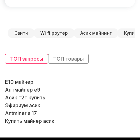
Свитч
Wi fi роутер
Асик майнинг
Купить
ТОП запросы
ТОП товары
E10 майнер
М
Антмайнер e9
Асик т2т купить
К
Эфириум асик
A
Antminer s 17
Купить майнер асик
В
Bitmain z15
Асик ebit e10
Б