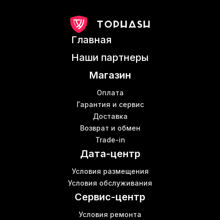
Wi fi роутер интернет магазин
Блоки питания для asic
Б
Wi fi роутер купить в Киеве
Главная
Antminer ks3
S 19 pro
Наши партнеры
Bitmain antminer s17 купить
Магазин
Майнер т2т цена
Обслуживание майнинг фермы
Оплата
M56s whatsminer
Гарантия и сервис
Доставка
Вотсмайнер m30s
В
Возврат и обмен
Криптовалюта майнинг
Trade-in
Асик m31s
Б
Дата-центр
Antminer s17 цена
Асик l3
К
Условия размещения
Whatsminer m21s купить
Условия обслуживания
Роутер купить цена
Ш
Сервис-центр
Условия ремонта