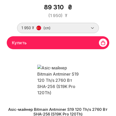
89 310
₴
(1 950)
₮
1 950 ₮
(cn)
Купить
Asic-майнер Bitmain Antminer S19 120 Th/s 2760 Вт
SHA-256 (S19K Pro 120Th)