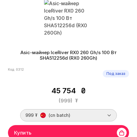
Asic-майнер IceRiver RX0 260 Gh/s 100 Вт
SHA512256d (RX0 260Gh)
Код: 0312
Под заказ
45 754
₴
(999)
₮
999 ₮
(cn batch)
Купить