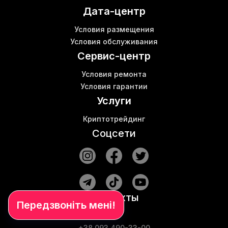
Дата-центр
Криптокошелёк
К
Купить antminer s17 pro
Условия размещения
Купить antminer s9 Киев
В
Условия обслуживания
Antminer s19 pro цена
Сервис-центр
Условия ремонта
Условия гарантии
Услуги
Криптотрейдинг
Соцсети
Контакты
Магазин
+38 093 490-33-00