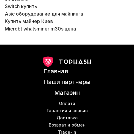
Switch купить
Asic оборудование для майнинга
Купить майнер Киев
Ш
Microbt whatsminer m30s цена
Блоки питания для asic
Б
Аппаратные кошельки
Асики s19
Асик Киев
В
Bitmain antminer d5
В
Главная
S15 antminer
В
S 17 pro
Наши партнеры
Лановский кабель
Б
Магазин
Аренда майнинга
Свич цена Харьков
Оплата
Купить майнер l3
Гарантия и сервис
В
Доставка
Antminer 17
Возврат и обмен
Antminer innosilicon
Trade-in
Шумоглушитель для асика