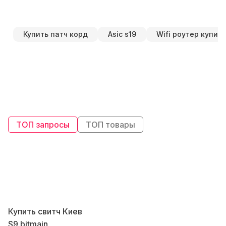
Купить патч корд
Asic s19
Wifi роутер купить
ТОП запросы
ТОП товары
Купить свитч Киев
К
S9 bitmain