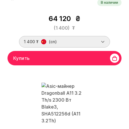
В наличии
64 120
₴
(1 400)
₮
1 400 ₮
(cn)
Купить