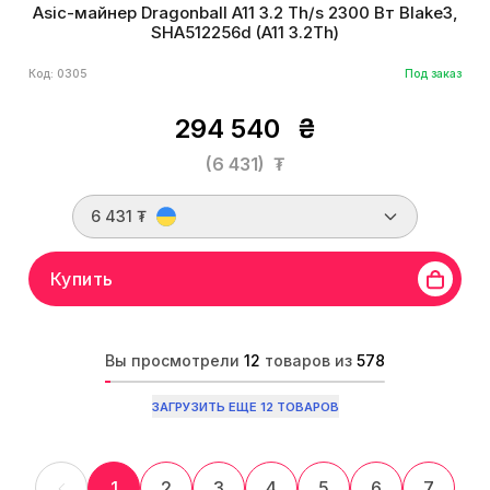
Asic-майнер Dragonball A11 3.2 Th/s 2300 Вт Blake3,
SHA512256d (A11 3.2Th)
Код: 0305
Под заказ
294 540
₴
(6 431)
₮
6 431 ₮
Купить
Вы просмотрели
12
товаров из
578
ЗАГРУЗИТЬ ЕЩЕ 12 ТОВАРОВ
1
2
3
4
5
6
7