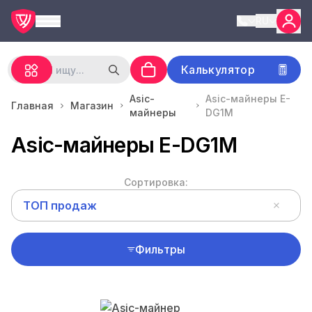
RU
Калькулятор
Asic-
Asic-майнеры E-
Главная
Магазин
майнеры
DG1M
Asic-майнеры E-DG1M
Сортировка:
ТОП продаж
Фильтры