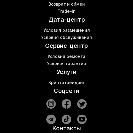
Возврат и обмен
Цена asic
Б
Trade-in
Купить свич Киев
Дата-центр
Асик l7
В
Асик s19 pro цена
Условия размещения
Майнинг криптовалют
Б
Условия обслуживания
Z11 bitmain
К
Сервис-центр
Условия ремонта
Условия гарантии
Услуги
Криптотрейдинг
Соцсети
Контакты