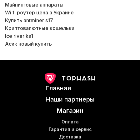
Майнинговые аппараты
Wi fi роутер цена в Украине
Купить antminer s17
Криптовалютные кошельки
Ice river ks1
Асик новый купить
Б
Асик майнер l3
В
Купить лан кабель Киев
Б
Обслуживание майнинг фермы
В
Майнинг ферма Киев купить
Асик купить новый
В
Главная
Antminer l7
Майнинг оборудование
Ш
Наши партнеры
Асик авалон
Магазин
Асик майнинг купить
Б
Antminer z11
Оплата
Switch коммутатор
Гарантия и сервис
В
Доставка
Patch kord
К