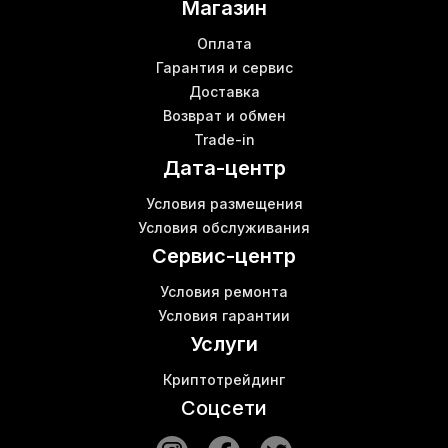
Магазин
M21s whatsminer
Асик для майнинга
Оплата
Патч кабель
Гарантия и сервис
Доставка
Асик ks0
Возврат и обмен
Whatsminer m56
Trade-in
Система для майнинга
Дата-центр
Bitmain l7 купить
Система майнинга
Условия размещения
Ebit miner e9
Б
Условия обслуживания
M30s microbt
В
Сервис-центр
Условия ремонта
Условия гарантии
Услуги
Криптотрейдинг
Соцсети