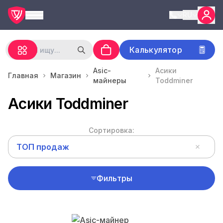
RU
Калькулятор
Asic-
Асики
Главная
Магазин
майнеры
Toddminer
Асики Toddminer
Сортировка:
ТОП продаж
Фильтры