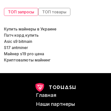
ТОП запросы
ТОП товары
Купить майнеры в Украине
Б
Патч корд купить
Asic s9 bitmain
S17 antminer
Майнер s19 pro цена
В
Криптовалюты майнинг
Microbt whatsminer m30s
Antminer t17 купить
T17 antminer
Bitmain antminer s15 цена
Майнинг asic
Главная
Аппаратный криптокошелек
Бл
Антмайнер цена
Наши партнеры
Bitmain antminer s17 цена
В