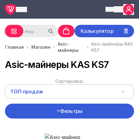
RU
Калькулятор
Asic-
Asic-майнеры KAS
Главная
Магазин
майнеры
KS7
Asic-майнеры KAS KS7
Сортировка:
ТОП продаж
Фильтры