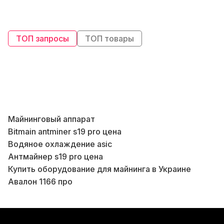
ТОП запросы
ТОП товары
Майнинговый аппарат
Бл
Bitmain antminer s19 pro цена
Водяное охлаждение asic
Антмайнер s19 pro цена
Б
Купить оборудование для майнинга в Украине
В
Авалон 1166 про
Б
Z15 цена
Whatsminer m50
К
Купить свич в Украине
К