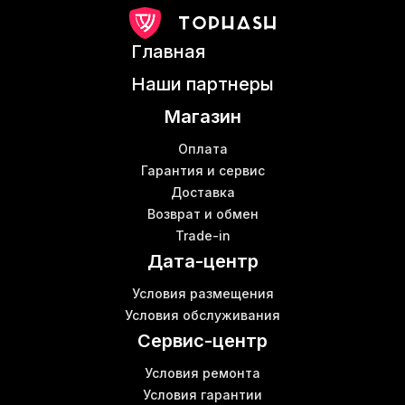
M10s whatsminer
Асик miner
Главная
Создание майнера
Патч корды цены
Наши партнеры
Asic l3 купить
В
Магазин
Antminer t15 цена
Майнинг оборудование asic
К
Оплата
Новый асик
Гарантия и сервис
Доставка
Купить асики для майнинга
Б
Возврат и обмен
Аренда майнинговой фермы
Б
Trade-in
E9 bitmain
Б
Дата-центр
Оборудование для фермы майнинга
Д
Asic для биткоина
Б
Условия размещения
Купить antminer s17
Условия обслуживания
Z15
Сервис-центр
Условия ремонта
Условия гарантии