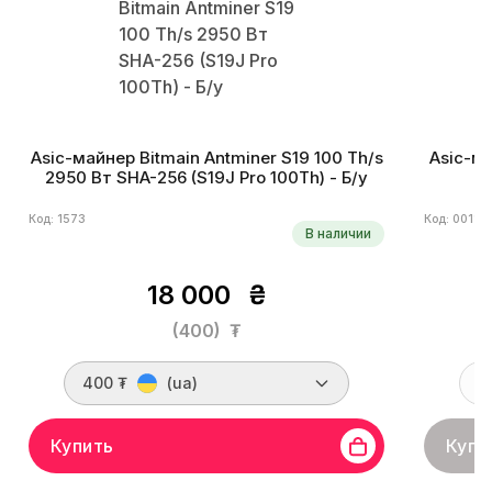
Asic-майнер Bitmain Antminer S19 100 Th/s
Asic-ма
2950 Вт SHA-256 (S19J Pro 100Th) - Б/у
Код: 1573
Код: 0011
В наличии
18 000
₴
(400)
₮
400 ₮
(ua)
Купить
Купи