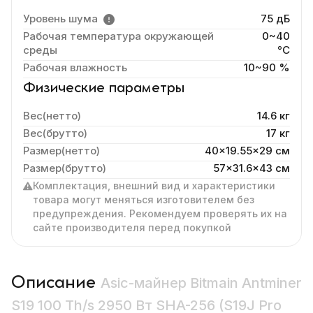
Уровень шума
75 дБ
Рабочая температура окружающей
0~40
среды
°C
Рабочая влажность
10~90 %
Физические параметры
Вес(нетто)
14.6 кг
Вес(брутто)
17 кг
Размер(нетто)
40x19.55x29 cм
Размер(брутто)
57x31.6x43 см
Комплектация, внешний вид и характеристики
товара могут меняться изготовителем без
предупреждения. Рекомендуем проверять их на
сайте производителя перед покупкой
Описание
Asic-майнер Bitmain Antminer
S19 100 Th/s 2950 Вт SHA-256 (S19J Pro