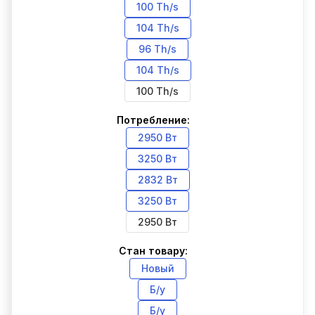
100 Th/s
104 Th/s
96 Th/s
104 Th/s
100 Th/s
Потребление:
2950 Вт
3250 Вт
2832 Вт
3250 Вт
2950 Вт
Стан товару:
Новый
Б/у
Б/у