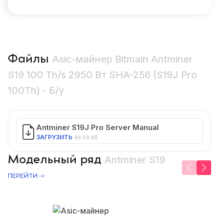
Файлы
Asic-майнер Bitmain Antminer
S19 100 Th/s 2950 Вт SHA-256 (S19J Pro
100Th) - Б/у
Antminer S19J Pro Server Manual
ЗАГРУЗИТЬ
66.09 KB
Модельный ряд
Antminer S19
ПЕРЕЙТИ