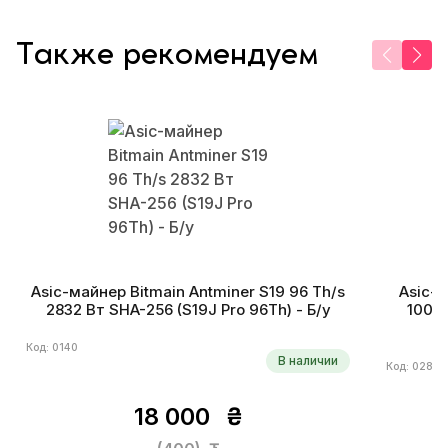
Также рекомендуем
Asic-майнер Bitmain Antminer S19 96 Th/s
Asic-м
2832 Вт SHA-256 (S19J Pro 96Th) - Б/у
100 В
Код: 0140
В наличии
Код: 0284
18 000
₴