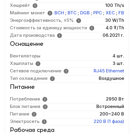
Хешрейт
100 Th/s
Майнинг монет
BCH
;
BTC
;
DGB
;
PPC
;
XEC
;
FB
Энергоэффективность, ±5%
30 W/Th
Стоимость за единицу мощности
4.0 ₮/Th
Дата производства
06.2021 г.
Оснащение
Вентиляторы
4 шт.
Хэшплаты
3 шт.
Сетевое подключение
RJ45 Ethernet
Тип охлаждения
Воздушное
Питание
Потребление
2950 Вт
Блок питания
Встроенный
Питание
200~240 В
Электросеть
220 В (1 фаза)
Рабочая среда