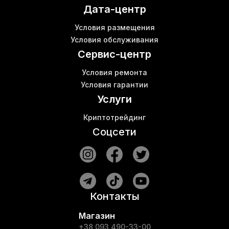
Дата-центр
Ebit e12
Б
Майнер s19
В
Условия размещения
Asic bitmain antminer s17 pro
Условия обслуживания
Прошивка пик контроллеров
Б
Сервис-центр
Условия ремонта
Условия гарантии
Услуги
Криптотрейдинг
Соцсети
Контакты
Магазин
+38 093 490-33-00