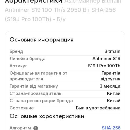
Характеристики
Asic-майнер Bitmain
Antminer S19 100 Th/s 2950 Вт SHA-256
(S19J Pro 100Th) - Б/у
Основная информация
Бренд
Bitmain
Линейка бренда
Antminer S19
Артикул
S19J Pro 100Th
Официальная гарантия от
Гарантія
производителя
відсутня
Гарантія від магазину
3 месяца
Страна-производитель
Китай
Страна регистрации бренда
Китай
Состояние
Был в употреблении
Основные характеристики
Алгоритм
SHA-256