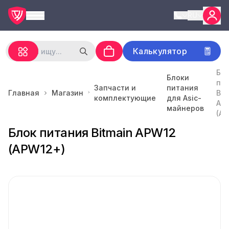
RU
Калькулятор
Бл
Блоки
пи
Запчасти и
питания
Главная
Магазин
Bit
комплектующие
для Asic-
AP
майнеров
(A
Блок питания Bitmain APW12
(APW12+)