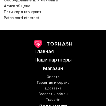
Оборудование для майнинга
К
Асики s9 цена
Патч корд utp купить
Patch cord ethernet
Б
Asic майнер s9
В
Goldshell kd box купить
В
Whatsminer m30s доходность
Купить витую пару в Харькове
Antminer k7
Главная
Antminer s19 цена
Е9 асик
В
Наши партнеры
Оборудования для майнинга цена
К
Магазин
Bitmain antminer s19
Ebit e10 доходность
Оплата
Whatsminer 31s
Гарантия и сервис
К
Доставка
M21 whatsminer
Возврат и обмен
Miner ebit e9
Trade-in
Майнить в Украине