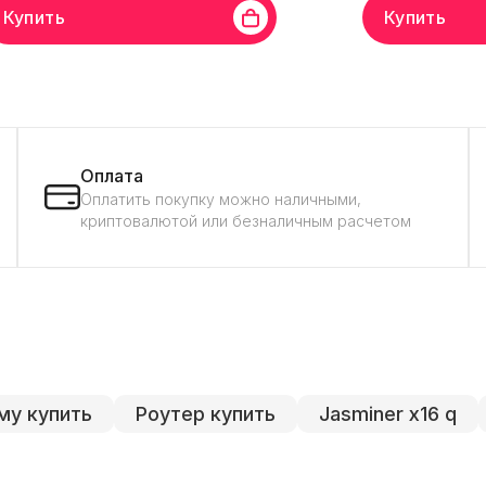
Купить
Купить
д
Bitmain
Линейка бренда
APW12
Бренд
Bitmain
Лин
яжение
220 В
Сила тока
18 A
Напряжение
220 В
Оплата
Оплатить покупку можно наличными,
криптовалютой или безналичным расчетом
му купить
Роутер купить
Jasminer x16 q