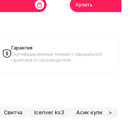
Купить
ейка бренда
APW12
Бренд
Bitmain
Линейка бренда
A
Сила тока
18 A
Напряжение
220 В
Сила тока
18 
Гарантия
Сертифицированная техника с официальной
гарантией от производителя
Свитча
Iceriver ks3
Асик купить
>
Asic