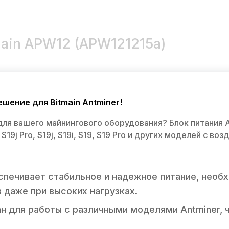
main APW12 (APW121215a)
шение для Bitmain Antminer!
ля вашего майнингового оборудования? Блок питания 
, S19j Pro, S19j, S19i, S19, S19 Pro и других моделей с 
спечивает стабильное и надежное питание, нео
 даже при высоких нагрузках.
н для работы с различными моделями Antminer, 