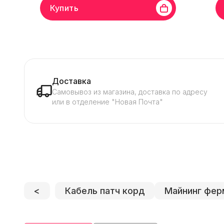
Купить
Бренд
Bitmain
Линейка бренда
APW12
Брен
Напряжение
220 В
Сила тока
18 A
Напр
Доставка
Самовывоз из магазина, доставка по адресу
или в отделение "Новая Почта"
<
Кабель патч корд
Майнинг фер