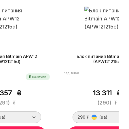
ия Bitmain APW12
Блок питания Bitmain A
W121215d)
(APW121215e)
Код: 0458
В наличии
 357
₴
13 311
₴
291)
₮
(290)
₮
ua)
290 ₮
(ua)