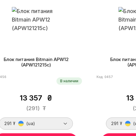
Блок питания Bitmain APW12
Блок питан
(APW121215c)
(AP
0456
Код: 0457
В наличии
13 357
₴
13
(291)
₮
(
291 ₮
(ua)
291 ₮
(