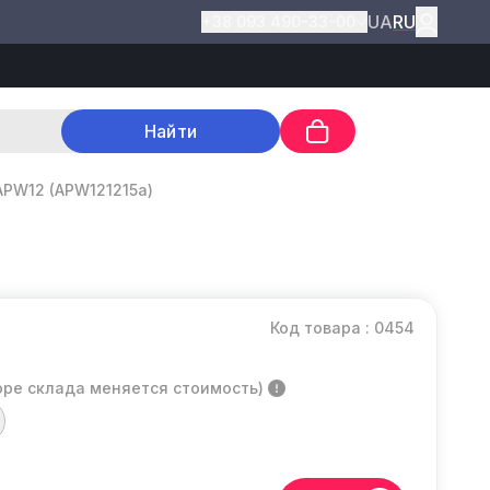
UA
RU
+38 093 490-33-00
Найти
APW12 (APW121215a)
Код товара : 0454
оре склада меняется стоимость)