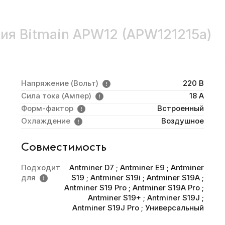
ия Bitmain APW12 (APW121215a)
Напряжение (Вольт)
220 В
Сила тока (Ампер)
18 A
Форм-фактор
Встроенный
Охлаждение
Воздушное
Совместимость
Подходит
Antminer D7
;
Antminer E9
;
Antminer
для
S19
;
Antminer S19i
;
Antminer S19A
;
Antminer S19 Pro
;
Antminer S19A Pro
;
Antminer S19+
;
Antminer S19J
;
Antminer S19J Pro
;
Универсальный