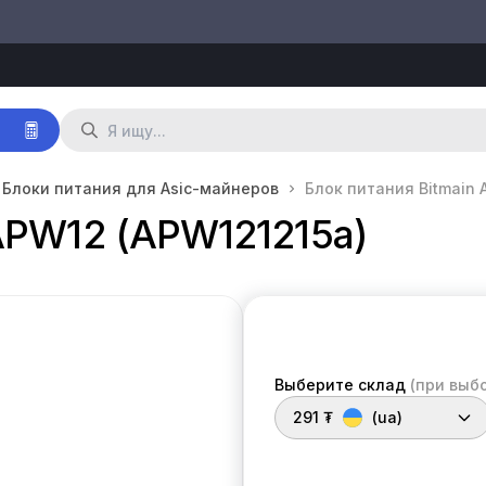
р
Блоки питания для Asic-майнеров
Блок питания Bitmain 
APW12 (APW121215a)
Выберите склад
(при выб
291 ₮
(ua)