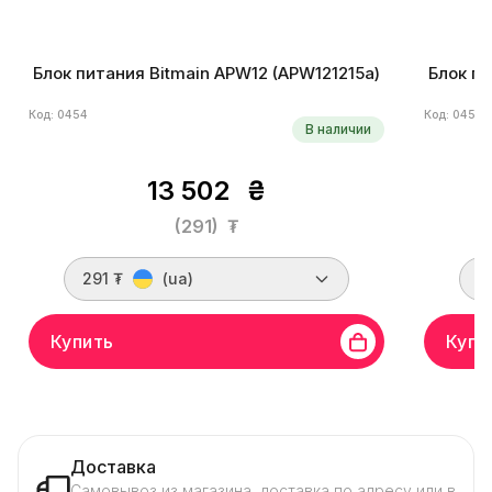
Блок питания Bitmain APW12 (APW121215a)
Блок пи
Код: 0454
Код: 0455
В наличии
13 502
₴
(291)
₮
291 ₮
(ua)
2
Купить
Купи
Доставка
Самовывоз из магазина, доставка по адресу или в