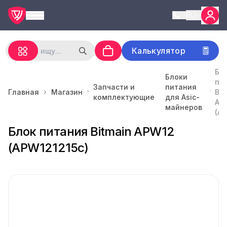
RU
Калькулятор
Бл
Блоки
пи
Запчасти и
питания
Главная
Магазин
Bit
комплектующие
для Asic-
AP
майнеров
(AP
Блок питания Bitmain APW12
(APW121215c)