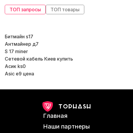
ТОП запросы
ТОП товары
Битмайн s17
Антмайнер д7
S 17 miner
Сетевой кабель Киев купить
Асик ks0
К
Asic e9 цена
Б
Криптокошелёк
В
Bitmain antminer k7
В
Цена роутера
Майнер оборудование
Б
Купить asic s17
Главная
Купить в Киеве вай фай роутер
Шумо бокс для асика
Б
Наши партнеры
Асик на эфириум