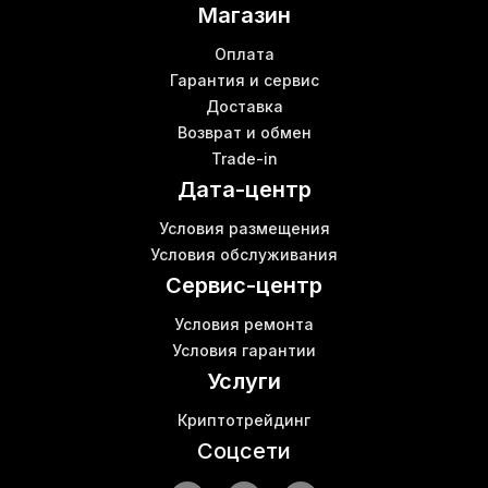
Магазин
Комплектующие и оборудование для майнинга
Купить витую пару в Харькове
В
Оплата
Lan кабель цена
Гарантия и сервис
Ш
Доставка
Bitmain antminer e9
Возврат и обмен
Купить майнер s17
Trade-in
M21s whatsminer
Дата-центр
Купить асик antminer s9
Bitmain s19pro
Б
Условия размещения
E10 miner
Условия обслуживания
Аппаратура для майнинга
Сервис-центр
Условия ремонта
Условия гарантии
Услуги
Криптотрейдинг
Соцсети