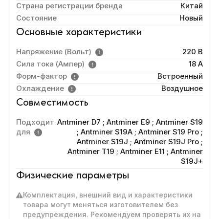
Страна регистрации бренда
Китай
Состояние
Новый
Основные характеристики
Напряжение (Вольт)
220 В
Сила тока (Ампер)
18 A
Форм-фактор
Встроенный
Охлаждение
Воздушное
Совместимость
Подходит
Antminer D7
;
Antminer E9
;
Antminer S19
для
;
Antminer S19A
;
Antminer S19 Pro
;
Antminer S19J
;
Antminer S19J Pro
;
Antminer T19
;
Antminer E11
;
Antminer
S19J+
Физические параметры
Комплектация, внешний вид и характеристики
товара могут меняться изготовителем без
предупреждения. Рекомендуем проверять их на