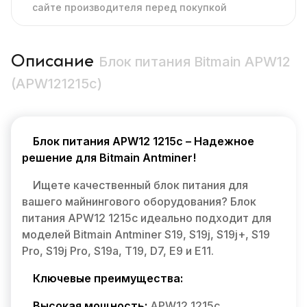
сайте производителя перед покупкой
Описание
Блок питания Bitmain APW12
(APW121215c)
Блок питания APW12 1215c – Надежное
решение для Bitmain Antminer!
Ищете качественный блок питания для
вашего майнингового оборудования? Блок
питания APW12 1215c идеально подходит для
моделей Bitmain Antminer S19, S19j, S19j+, S19
Pro, S19j Pro, S19a, T19, D7, E9 и E11.
Ключевые преимущества:
Высокая мощность:
APW12 1215c