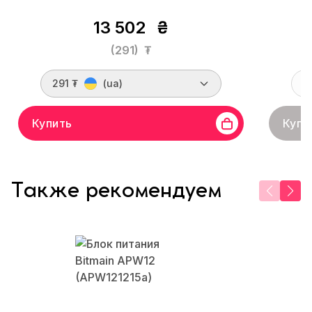
13 502
₴
(291)
₮
291 ₮
(ua)
Купить
Купи
Также рекомендуем