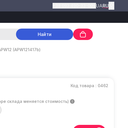
UA
RU
+38 093 490-33-00
Найти
APW12 (APW121417b)
Код товара : 0462
оре склада меняется стоимость)