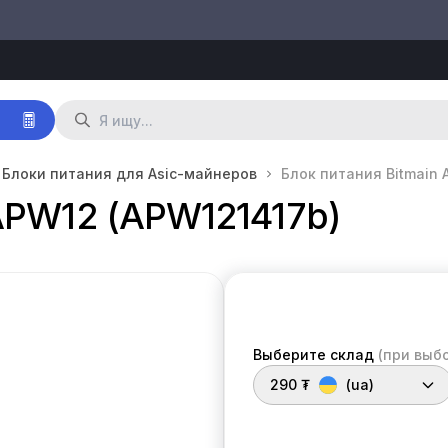
р
Блоки питания для Asic-майнеров
Блок питания Bitmain 
APW12 (APW121417b)
Выберите склад
(при выб
290 ₮
(ua)