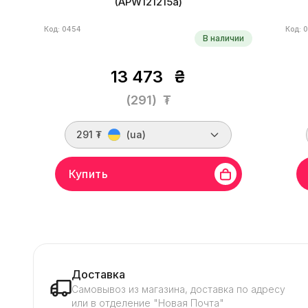
(APW121215a)
Код: 0454
Код: 
В наличии
13 473
₴
(291)
₮
291 ₮
(ua)
Купить
Бренд
Bitmain
Линейка бренда
APW12
Брен
Напряжение
220 В
Сила тока
18 A
Напр
Доставка
Самовывоз из магазина, доставка по адресу
или в отделение "Новая Почта"