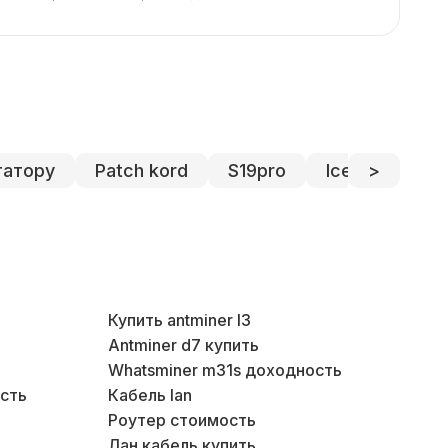
атору
Patch kord
S19pro
Iceriver ks3
>
Купить antminer l3
Венти
Antminer d7 купить
Венти
Whatsminer m31s доходность
сть
Кабель lan
Роутер стоимость
Лан кабель купить