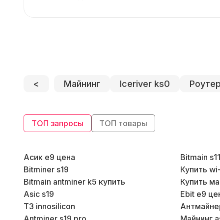
<
Майнинг
Iceriver ks0
Роуте
ТОП запросы
ТОП товары
Асик е9 цена
Bitmain s1
Bitminer s19
Купить wi
Bitmain antminer k5 купить
Купить ма
Asic s19
Ebit e9 це
T3 innosilicon
Антмайне
Antminer s19 pro
Майнинг a