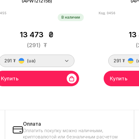
(APW121215b)
(AP
0455
Код: 0456
В наличии
13 473
₴
13
(291)
₮
(
291 ₮
(ua)
291 ₮
(
Купить
Купить
д
Bitmain
Линейка бренда
APW12
Бренд
Bitmain
Лин
яжение
220 В
Сила тока
18 A
Напряжение
220 В
Оплата
Оплатить покупку можно наличными,
криптовалютой или безналичным расчетом