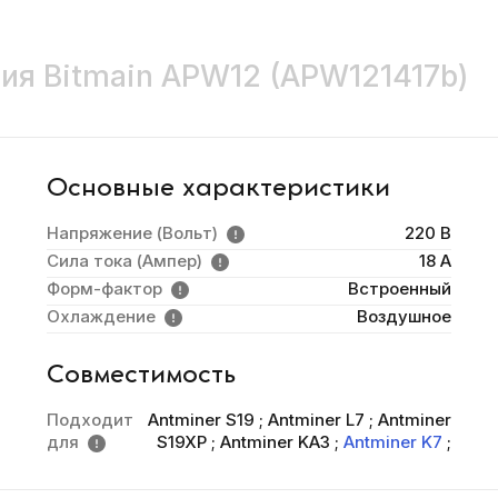
ия Bitmain APW12 (APW121417b)
Основные характеристики
Напряжение (Вольт)
220 В
Сила тока (Ампер)
18 A
Форм-фактор
Встроенный
Охлаждение
Воздушное
Совместимость
Подходит
Antminer S19
;
Antminer L7
;
Antminer
для
S19XP
;
Antminer KA3
;
Antminer K7
;