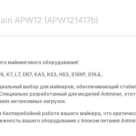
main APW12 (APW121417b)
го майнингового оборудования!
, K7, L7, DR7, KA3, KS3, HS3, S19XP, S19JL.
 идеальный выбор для майнеров, обеспечивающий стаби
Специально разработанный для моделей Antminer, это
иях интенсивных нагрузок.
 бесперебойной работе вашего майнера, что критиче
дежность вашего оборудования с блоком питания Antmi