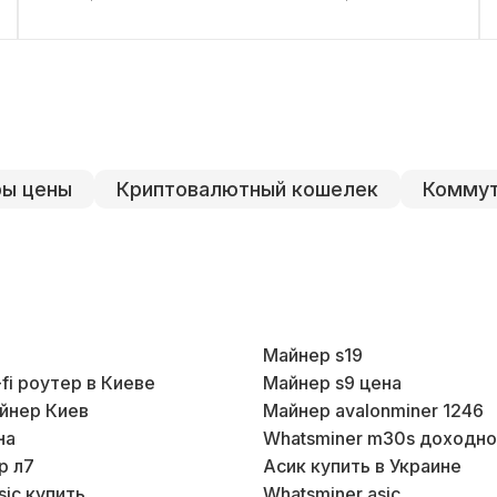
ры цены
Криптовалютный кошелек
Коммут
1
Майнер s19
-fi роутер в Киеве
Майнер s9 цена
йнер Киев
Майнер avalonminer 1246
на
Whatsminer m30s доходно
р л7
Асик купить в Украине
sic купить
Whatsminer asic