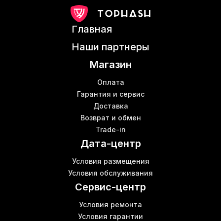
L3 antminer
В
Майнинг s9
Б
Главная
Сервис майнинга
Asic с водяным охлаждением
Шу
Наши партнеры
Свитч и коммутатор
Б
Магазин
Майнер s19 цена
Ebit miner e9
Оплата
Патч кабель
Гарантия и сервис
В
Доставка
Асик s19 pro цена
Возврат и обмен
Аппаратные кошельки купить
Trade-in
Коммутатора
Дата-центр
Купить криптоферму
Canaan avalon
Условия размещения
Криптовалюта и майнинг
Условия обслуживания
Bitmain s11
Сервис-центр
Условия ремонта
Условия гарантии