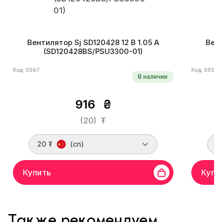
Вентилятор Sj SD120428 12 В 1.05 A
Вент
(SD120428BS/PSU3300-01)
Код: 0567
Код: 0558
В наличии
916
₴
(20)
₮
20 ₮
(cn)
1
Купить
Купи
Также рекомендуем