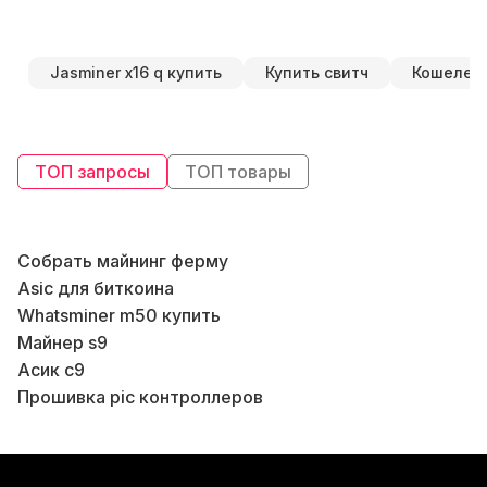
Jasminer x16 q купить
Купить свитч
Кошелек
ТОП запросы
ТОП товары
Собрать майнинг ферму
Б
Asic для биткоина
Whatsminer m50 купить
Б
Майнер s9
В
Асик с9
В
Прошивка pic контроллеров
В
Ks1 asic
Купить asic miner s9
Strongu miner