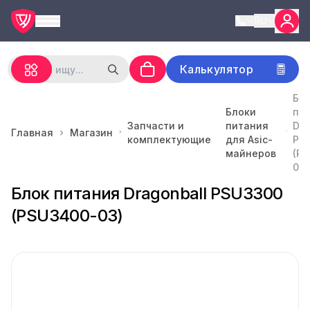
RU
Калькулятор
Бл
Блоки
пи
Запчасти и
питания
Dra
Главная
Магазин
комплектующие
для Asic-
PS
майнеров
(P
03)
Блок питания Dragonball PSU3300
(PSU3400-03)