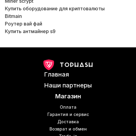
Miner scrypt
Купить оборудование для криптовалюты
Bitmain
Роутер вай фай
Купить антмайнер s9
В
Асик скрипт
Ks3
Асик z11 купить
Цена асика s9
Antminer t17 цена
Главная
Obelisk miner
Антмайнер s15 купить
В
Наши партнеры
Оборудование для фермы майнинга
Магазин
Майнер s9
Б
Купить асики в Украине
Оплата
Bitmain antminer s19
Гарантия и сервис
В
Доставка
Bitminer antminer
Б
Возврат и обмен
Ebang ebit e10
В