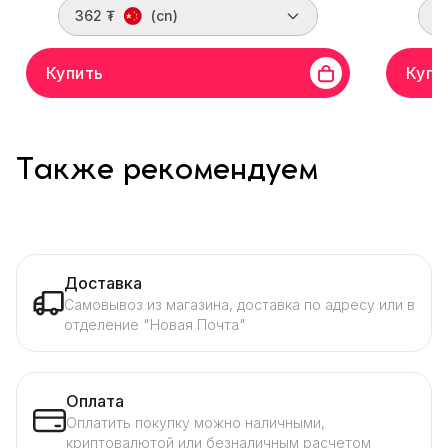
362 ₮
(cn)
3
Купить
Купи
Также рекомендуем
Доставка
Самовывоз из магазина, доставка по адресу или в
отделение "Новая Почта"
Оплата
Оплатить покупку можно наличными,
криптовалютой или безналичным расчетом