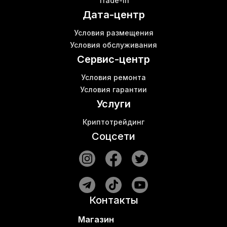
Trade-in
Машинки для майнинга цена
Дата-центр
Оборудование для фермы майнинг
Шумоизоляция для асиков
К
Условия размещения
Bitmain antminer s17 pro цена
Б
Условия обслуживания
Асик для эфириума
В
Сервис-центр
Условия ремонта
Условия гарантии
Услуги
Криптотрейдинг
Соцсети
Контакты
Магазин