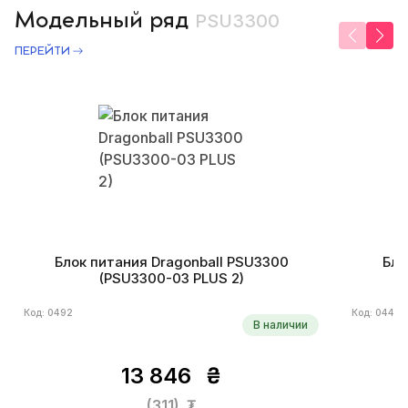
Модельный ряд
PSU3300
ПЕРЕЙТИ
Блок питания Dragonball PSU3300
Бло
(PSU3300-03 PLUS 2)
Код: 0492
Код: 0444
В наличии
13 846
₴
(311)
₮