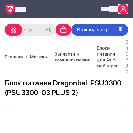
RU
Калькулятор
Бл
Блоки
пи
Запчасти и
питания
Dra
Главная
Магазин
комплектующие
для Asic-
PS
майнеров
(PS
03 
Блок питания Dragonball PSU3300
(PSU3300-03 PLUS 2)