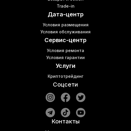
Asicminer s9
К
Trade-in
Майнить в Украине
К
Дата-центр
Антмайнер е9 купить
Купить asic l3
Условия размещения
Витая пара купить в Харькове
Условия обслуживания
Bitmain d7
Б
Сервис-центр
Условия ремонта
Условия гарантии
Услуги
Криптотрейдинг
Соцсети
Контакты