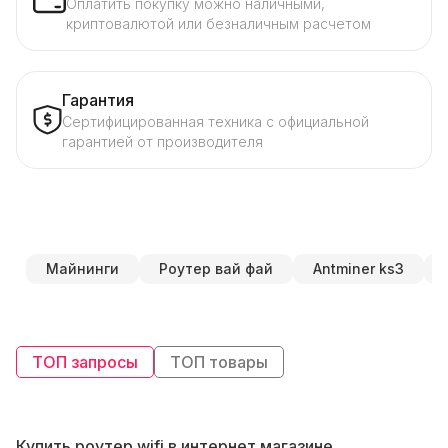
Оплатить покупку можно наличными,
криптовалютой или безналичным расчетом
Гарантия
Сертифицированная техника с официальной
гарантией от производителя
Майнинги
Роутер вай фай
Antminer ks3
ТОП запросы
ТОП товары
Купить роутер wifi в интернет магазине
Б