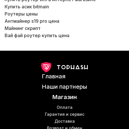
Купить асик bitmain
Роутеры цены
Антмайнер s19 pro цена
Майнинг скрипт
Б
Вай фай роутер купить цена
Б
Scrypt miner
Бл
Аппаратные кошельки для криптовалют
В
Антмайнер т 15
Аппаратный криптовалютный кошелек
Купить asic для майнинга в Украине
К
Главная
Помощь в майнинге
Asic miner s17 pro
Наши партнеры
Майнинговая машина купить
К
Магазин
Асик s19 pro цена
Асик t17
Оплата
Whatsminer цена
Гарантия и сервис
Доставка
Т17 асик
Б
Возврат и обмен