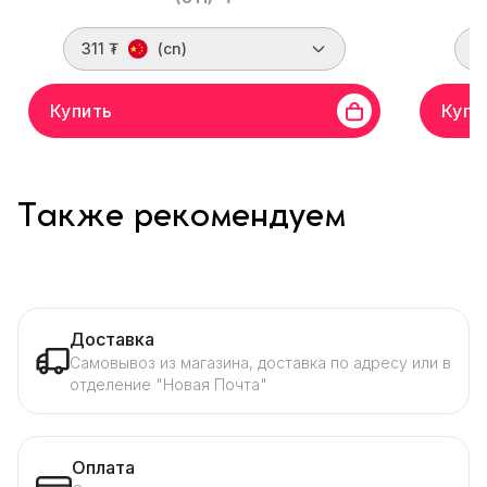
311 ₮
(cn)
3
Купить
Купи
Также рекомендуем
Доставка
Самовывоз из магазина, доставка по адресу или в
отделение "Новая Почта"
Оплата