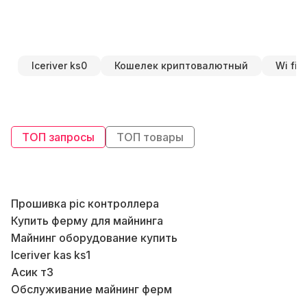
Iceriver ks0
Кошелек криптовалютный
Wi fi 
ТОП запросы
ТОП товары
Прошивка pic контроллера
В
Купить ферму для майнинга
Майнинг оборудование купить
Б
Iceriver kas ks1
Асик т3
Обслуживание майнинг ферм
Бл
Avalon miners
В