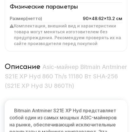
Физические параметры
Размер(нетто)
90x48.62x13.2 cм
Комплектация, внешний вид и характеристики
товара могут меняться изготовителем без
предупреждения. Рекомендуем проверять их на
сайте производителя перед покупкой
Описание
Asic-майнер Bitmain Antminer
S21E XP Hyd 860 Th/s 11180 Вт SHA-256
(S21E XP Hyd 3U 860Th)
Bitmain Antminer S21E XP Hyd представляет
собой один из самых мощных ASIC-майнеров
на рынке, обеспечивающий исключительные
результаты в майнинге криптовалют. Эта