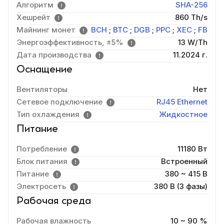
Алгоритм
SHA-256
Хешрейт
860 Th/s
Майнинг монет
BCH
;
BTC
;
DGB
;
PPC
;
XEC
;
FB
Энергоэффективность, ±5%
13 W/Th
Дата производства
11.2024 г.
Оснащение
Вентиляторы
Нет
Сетевое подключение
RJ45 Ethernet
Тип охлаждения
Жидкостное
Питание
Потребление
11180 Вт
Блок питания
Встроенный
Питание
380 ~ 415 В
Электросеть
380 В (3 фазы)
Рабочая среда
Рабочая влажность
10 ~ 90 %