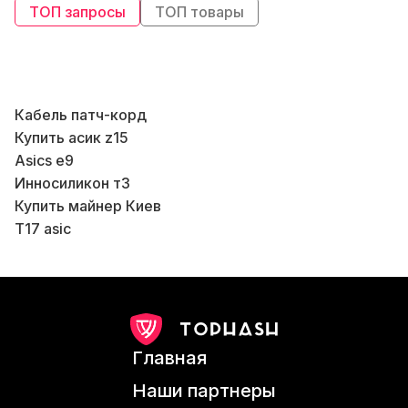
ТОП запросы
ТОП товары
Кабель патч-корд
Купить асик z15
В
Asics e9
Инносиликон т3
Купить майнер Киев
Б
T17 asic
К
S19pro miner
Antminer s 15
В
Купить майнеры
Asic майнер s9
S19 antminer
Главная
Антмайнер s19 цена
S19 pro bitmain
Наши партнеры