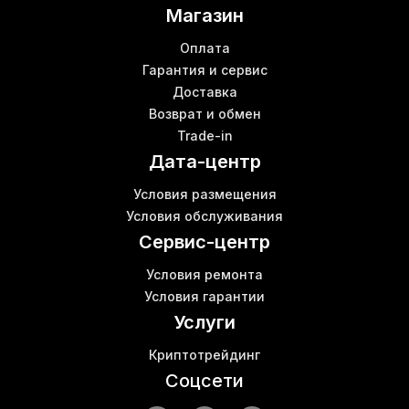
Asic ks0
Магазин
Whatsminer m50 цена
В
Z11 mining
Б
Оплата
Wifi роутеры цены
Гарантия и сервис
К
Доставка
Купить wi fi роутер в Киеве
В
Возврат и обмен
Asic криптовалюты
Trade-in
Asic e10
Дата-центр
Асики для майнинга цена
В
Запчасти для майнинга
Условия размещения
Водяное охлаждение asic
В
Условия обслуживания
Todek toddminer
Б
Сервис-центр
Условия ремонта
Условия гарантии
Услуги
Криптотрейдинг
Соцсети