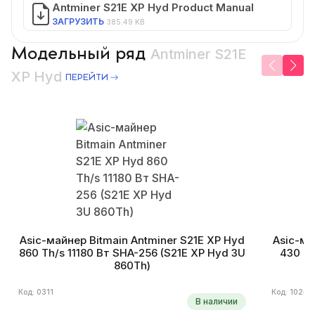
Antminer S21E XP Hyd Product Manual
ЗАГРУЗИТЬ
385.49 KB
Модельный ряд
Antminer S21E
XP Hyd
ПЕРЕЙТИ
Asic-майнер Bitmain Antminer S21E XP Hyd
Asic-ма
860 Th/s 11180 Вт SHA-256 (S21E XP Hyd 3U
430 Th
860Th)
Код: 0311
Код: 1024
В наличии