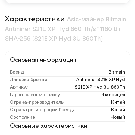
Характеристики
Asic-майнер Bitmain
Antminer S21E XP Hyd 860 Th/s 11180 Вт
SHA-256 (S21E XP Hyd 3U 860Th)
Основная информация
Бренд
Bitmain
Линейка бренда
Antminer S21E XP Hyd
Артикул
S21E XP Hyd 3U 860Th
Гарантія від магазину
6 месяцев
Страна-производитель
Китай
Страна регистрации бренда
Китай
Состояние
Новый
Основные характеристики