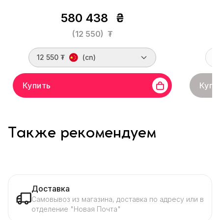
580 438
₴
(12 550)
₮
12 550 ₮
(cn)
Купить
Купи
Также рекомендуем
Доставка
Самовывоз из магазина, доставка по адресу или в
отделение "Новая Почта"