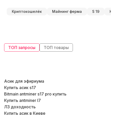
Криптокошелёк
Майнинг ферма
S 19
Ку
ТОП запросы
ТОП товары
Асик для эфириума
К
Купить асик s17
Bitmain antminer s17 pro купить
Купить antminer l7
Л3 доходность
Б
Купить асик в Киеве
В