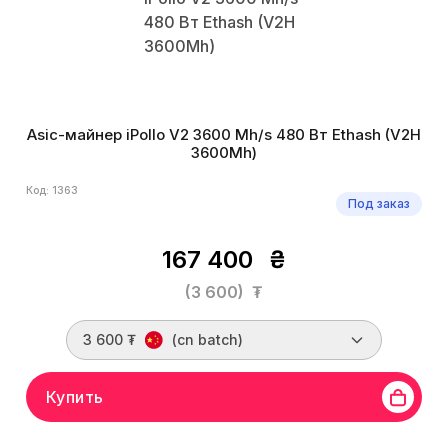
Asic-майнер iPollo V2 3600 Mh/s 480 Вт Ethash (V2H
3600Mh)
Код: 1363
Под заказ
167 400
₴
(3 600)
₮
3 600 ₮
(cn batch)
Купить