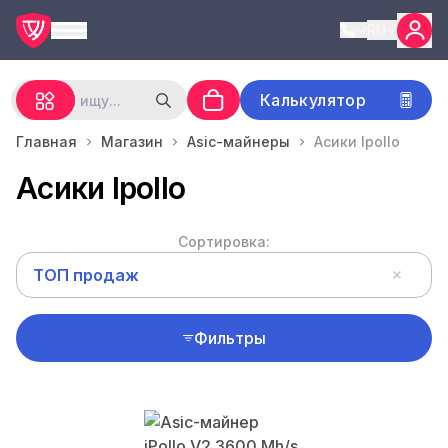
RU
Калькулятор
Главная
Магазин
Asic-майнеры
Асики Ipollo
Асики Ipollo
Сортировка:
ТОП продаж
Фильтры