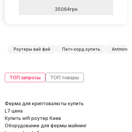
35064грн
Роутеры вай фай
Патч корд купить
Antminer 
ТОП запросы
ТОП товары
Ферма для криптовалюты купить
L7 цена
Купить wifi роутер Киев
Оборудование для фермы майнинг
К