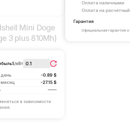
Оплата наличными
Оплата на расчетный
Гарантия
shell Mini Doge
Официальная гарантия о
ge 3 plus 810Mh)
ибыль
$/кВт
 день
-0.89 $
 месяц
-27.15 $
ь
меняться в зависимости
ания.