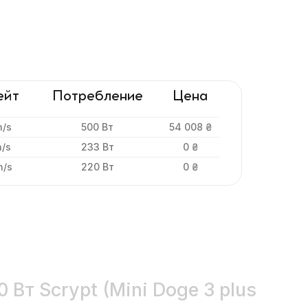
ейт
Потребление
Цена
h/s
500 Вт
54 008 ₴
h/s
233 Вт
0 ₴
h/s
220 Вт
0 ₴
 Вт Scrypt (Mini Doge 3 plus