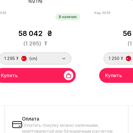
102Th)
0038
Код: 0039
В наличии
58 042
₴
56
(1 295)
₮
(1
1 295 ₮
(cn)
1 250 ₮
Купить
Купить
д
MicroBT
Линейка бренда
WhatsMiner
Бренд
MicroBT
Ли
S
Хешрейт
102 Th/s
Алгоритм
SHA-
M30S
Хешрейт
10
Монеты
BCH, BTC, DGB, PPC, XEC, FB
256
Монеты
BCH,
гоэффективность
34 W/Th
Стоимость
Энергоэффективнос
эшрейт
12.7 ₮/Th
Дата производства
за хэшрейт
12.5 ₮/T
20 г.
04.2020 г.
Оплата
Оплатить покупку можно наличными,
криптовалютой или безналичным расчетом