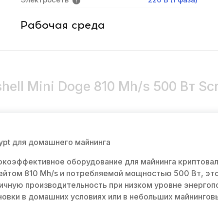
Рабочая среда
ell Mini Doge 810 Mh/s 500 Вт Scr
rypt для домашнего майнинга
сокоэффективное оборудование для майнинга криптовал
ешрейтом 810 Mh/s и потребляемой мощностью 500 Вт, э
ичную производительность при низком уровне энергопо
новки в домашних условиях или в небольших майнингов