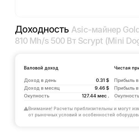
Доходность
Asic-майнер Gold
810 Mh/s 500 Вт Scrypt (Mini Do
Валовой доход
Чистая пр
Доход в день
0.31 $
Прибыль в
Доход в месяц
9.46 $
Прибыль в
Окупность
127.44 мес .
Окупност
Внимание! Расчеты приблизительны и могут из
от рыночных условий и особенностей оборудов