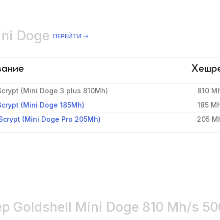
ini Doge
ПЕРЕЙТИ
вание
Хешр
crypt (Mini Doge 3 plus 810Mh)
810 M
Scrypt (Mini Doge 185Mh)
185 M
Scrypt (Mini Doge Pro 205Mh)
205 M
р Goldshell Mini Doge 810 Mh/s 500