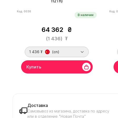
112Th)
Код: 0036
Код: 
В наличии
64 362
₴
(1 436)
₮
1 436 ₮
(cn)
Купить
Бренд
MicroBT
Линейка бренда
WhatsMiner
Брен
M30S
Хешрейт
112 Th/s
Алгоритм
SHA-
M30
256
Монеты
BCH, BTC, DGB, PPC, XEC, FB
256
Энергоэффективность
31 W/Th
Стоимость за
Энер
хэшрейт
12.8 ₮/Th
Дата производства
за х
04.2020 г.
04.20
Доставка
Самовывоз из магазина, доставка по адресу
или в отделение "Новая Почта"