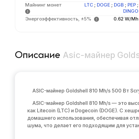
Майнинг монет
LTC
;
DOGE
;
DGB
;
PEP
;
DINGO
Энергоэффективность, ±5%
0.62 W/Mh
Asic-майнер Goldsh
Описание
ASIC-майнер Goldshell 810 Mh/s 500 Вт Sc
ASIC-майнер Goldshell 810 Mh/s — это вы
как Litecoin (LTC) и Dogecoin (DOGE). С х
домашнего использования, обеспечивая отл
шума, что делает его подходящим для уста