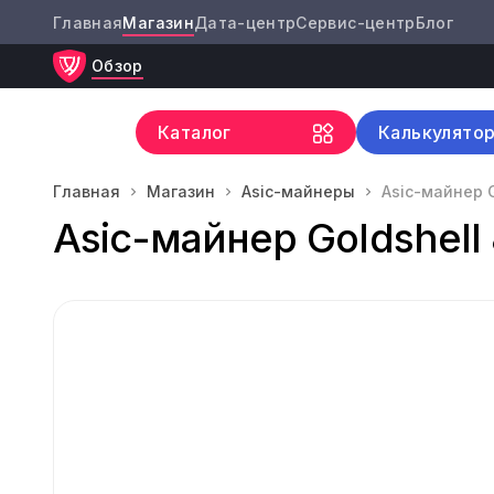
Главная
Магазин
Дата-центр
Сервис-центр
Блог
Обзор
Каталог
Калькулято
Главная
Магазин
Asic-майнеры
Asic-майнер G
Asic-майнер Goldshell 