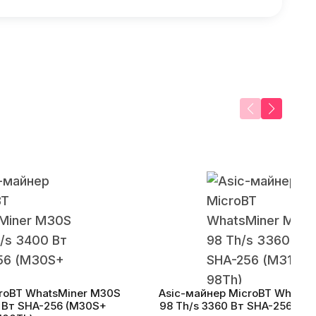
croBT WhatsMiner M30S
Asic-майнер MicroBT WhatsM
0 Вт SHA-256 (M30S+
98 Th/s 3360 Вт SHA-256 (M3