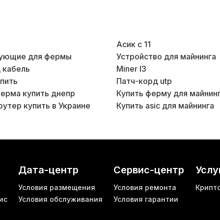
Асик с 11
ующие для фермы
Устройство для майнинга
 кабель
Miner l3
упить
Патч-корд utp
ерма купить днепр
оутер купить в Украине
Купить asic для майнинга
Дата-центр
Сервис-центр
Услу
Условия размещения
Условия ремонта
Крипт
ис
Условия обслуживания
Условия гарантии