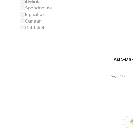
iBelink
Алгоритм
S
Spondoolies
Энергоэффе
ElphaPex
Canaan
Goldshell
Еще
Состояние
(2)
Asic-май
Новый
4
Был в употреблении
Код: 0175
Алгоритм
(34)
SHA-256
4
Scrypt
Ethash
kHeavyHash
Ethash4G