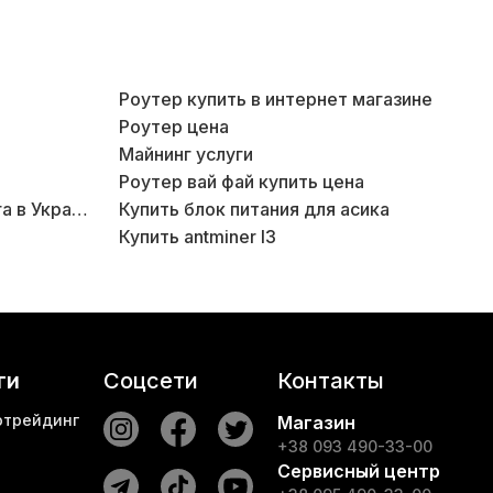
Роутер купить в интернет магазине
Роутер цена
Майнинг услуги
Роутер вай фай купить цена
Купить ферму для майнинга в Украине
Купить блок питания для асика
Купить antminer l3
Блок 
ги
Соцсети
Контакты
отрейдинг
Магазин
+38 093 490-33-00
Сервисный центр