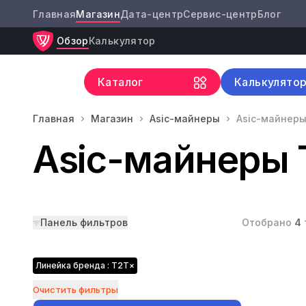
Главная
Магазин
Дата-центр
Сервис-центр
Блог
Обзор
Калькулятор
Каталог
Калькулято
Главная
Магазин
Asic-майнеры
Asic-майнеры
Asic-майнеры 
Панель фильтров
Отобрано
4
Линейка бренда : T2T
×
Очистить фильтры