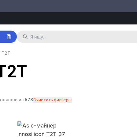
р
 T2T
T2T
товаров из
578
Очистить фильтры