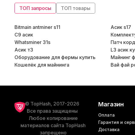
Дата производства
(10)
ТОП запросы
ТОП товары
Линейка бренда Bitmain
(43)
Bitmain antminer s11
Асик s17
С9 асик
Комплект
Линейка бренда IceRiver
(14)
Whatsminer 31s
Патч корд
Асик т3
L3 асик к
Линейка бренда Jasminer
(4)
Оборудование для фермы купить
Майнинг ф
Кошелёк для майнинга
Вай фай р
Линейка бренда MicroBT
(17)
Линейка бренда iBelink
(7)
Линейка бренда Spondoolies
(1)
© TopHash, 2017-2026
Магазин
Все права защищены
Оплата
Линейка бренда ElphaPex
Любое копирование
(4)
Гарантия и серв
материалов сайта TopHash
Доставка
запрещено
Линейка бренда Canaan
(19)