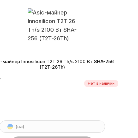
итм
SHA-256
Монеты
BCH, BTC, DGB, PPC, XEC, FB
оэффективность
68,75 W/Th
Дата производства
09.2019 г.
c-майнер Innosilicon T2T 26 Th/s 2100 Вт SHA-256
(T2T-26Th)
1
Нет в наличии
(ua)