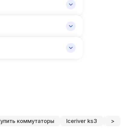
Купить коммутаторы
Iceriver ks3
Iceriver k
>