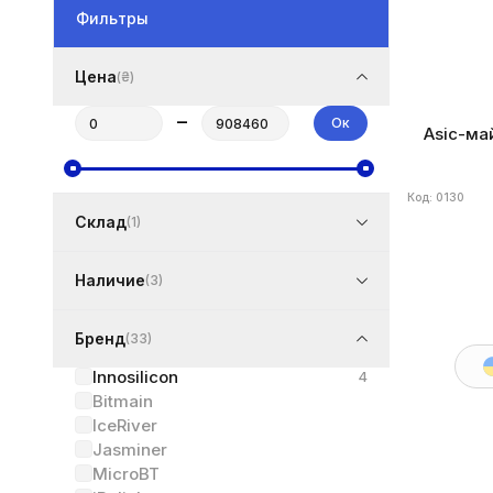
Фильтры
Цена
(₴)
–
Ок
Asic-май
Код: 0130
Склад
(1)
Наличие
(3)
Бренд
(33)
Innosilicon
4
Bitmain
IceRiver
Jasminer
MicroBT
Бренд
Innos