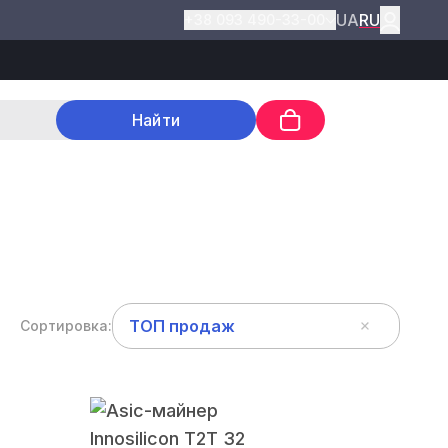
UA
RU
+38 093 490-33-00
Найти
ТОП продаж
Сортировка: