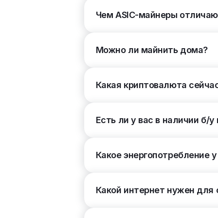
XEC
4
Чем ASIC-майнеры отличают
FB
4
Еще
Можно ли майнить дома?
Энергоэффективность, ±5%
(22)
Какая криптовалюта сейча
Потребление
(6)
1601 – 2400 Вт
3
2401 – 3200 Вт
1
Есть ли у вас в наличии б/
До 800 Вт
801 – 1600 Вт
3200 – 4000 Вт
Какое энергопотребление у
Более 4000 Вт
Блок питания
(2)
Какой интернет нужен для
Встроенный
4
Внешний