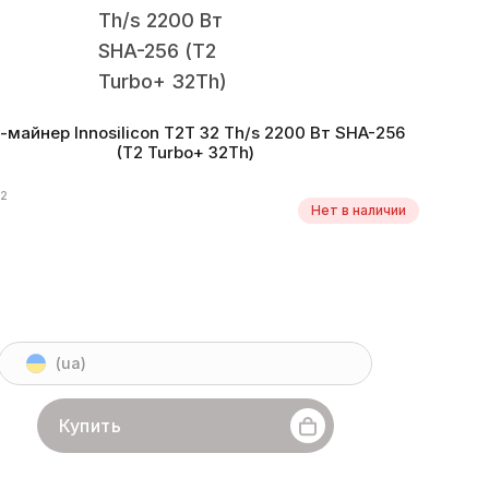
c-майнер Innosilicon T2T 32 Th/s 2200 Вт SHA-256
(T2 Turbo+ 32Th)
72
Нет в наличии
(ua)
Купить
Innosilicon
Линейка бренда
T2T
Хешрейт
32 Th/s