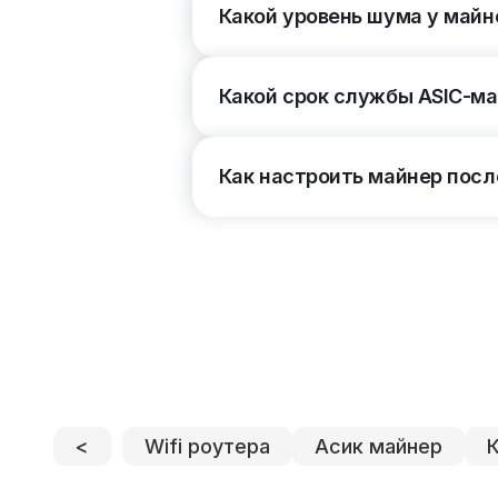
Какой уровень шума у майн
Сетевое подключение
(2)
Какой срок службы ASIC-м
RJ45 Ethernet
4
WI-FI
Как настроить майнер посл
Уровень шума
(5)
Тип охлаждения
(2)
Воздушное
4
Жидкостное
Электросеть
(2)
220 В (1 фаза)
4
380 В (3 фазы)
<
Wifi роутера
Асик майнер