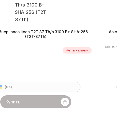
нер Innosilicon T2T 37 Th/s 3100 Вт SHA-256
Asi
(T2T-37Th)
Код: 01
Нет в наличии
(ua)
Купить
ilicon
Линейка бренда
T2T
Хешрейт
37 Th/s
Бренд