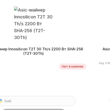
HA-256
Монеты
BCH, BTC, DGB, PPC, XEC, FB
Алгор
ктивность
83,7 W/Th
Дата производства
09.2019 г.
Энерг
нер Innosilicon T2T 30 Th/s 2200 Вт SHA-256
Asi
(T2T-30Th)
Код: 018
Нет в наличии
(ua)