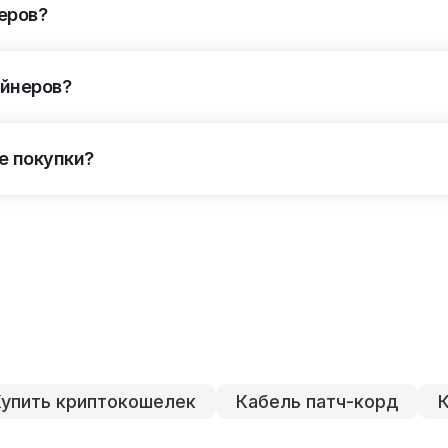
еров?
айнеров?
е покупки?
Купить криптокошелек
Кабель патч-корд