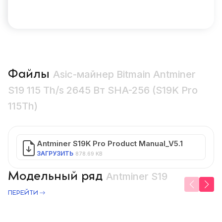
Файлы
Asic-майнер Bitmain Antminer
S19 115 Th/s 2645 Вт SHA-256 (S19K Pro
115Th)
Antminer S19K Pro Product Manual_V5.1
ЗАГРУЗИТЬ
878.69 KB
Модельный ряд
Antminer S19
ПЕРЕЙТИ