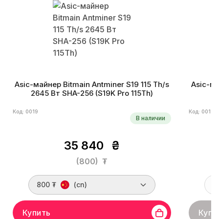
Asic-майнер Bitmain Antminer S19 115 Th/s
Asic-ма
2645 Вт SHA-256 (S19K Pro 115Th)
Код: 0019
Код: 0011
В наличии
35 840
₴
(800)
₮
800 ₮
(cn)
Купить
Купи