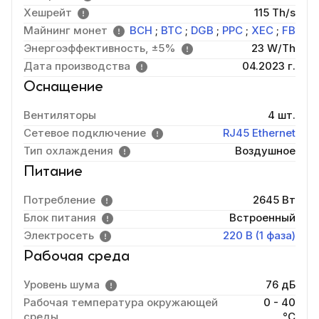
Хешрейт
115 Th/s
Майнинг монет
BCH
;
BTC
;
DGB
;
PPC
;
XEC
;
FB
Энергоэффективность, ±5%
23 W/Th
Дата производства
04.2023 г.
Оснащение
Вентиляторы
4 шт.
Сетевое подключение
RJ45 Ethernet
Тип охлаждения
Воздушное
Питание
Потребление
2645 Вт
Блок питания
Встроенный
Электросеть
220 В (1 фаза)
Рабочая среда
Уровень шума
76 дБ
Рабочая температура окружающей
0 - 40
среды
°C