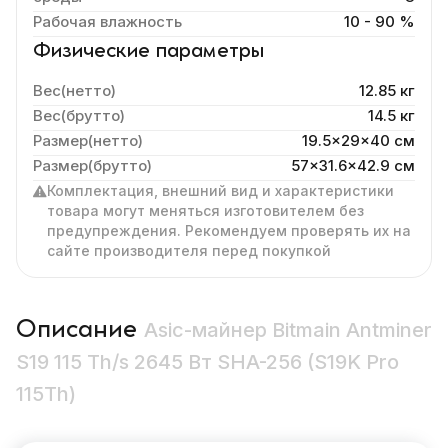
Рабочая влажность
10 - 90 %
Физические параметры
Вес(нетто)
12.85 кг
Вес(брутто)
14.5 кг
Размер(нетто)
19.5x29x40 cм
Размер(брутто)
57x31.6x42.9 см
Комплектация, внешний вид и характеристики
товара могут меняться изготовителем без
предупреждения. Рекомендуем проверять их на
сайте производителя перед покупкой
Описание
Asic-майнер Bitmain Antminer
S19 115 Th/s 2645 Вт SHA-256 (S19K Pro
115Th)