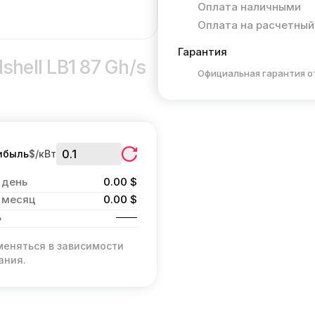
Оплата наличными
Оплата на расчетный
Гарантия
shell LB1 87 Gh/s
Официальная гарантия о
ибыль
$/кВт
 день
0.00 $
 месяц
0.00 $
ь
меняться в зависимости
ания.