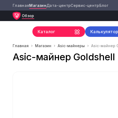
Главная
Магазин
Дата-центр
Сервис-центр
Блог
Обзор
Каталог
Калькулято
Главная
Магазин
Asic-майнеры
Asic-майнер G
Asic-майнер Goldshell 