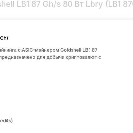
ell LB1 87 Gh/s 80 Вт Lbry (LB1 8
7Gh)
нинга с ASIC-майнером Goldshell LB1 87
 предназначено для добычи криптовалют с
edits)