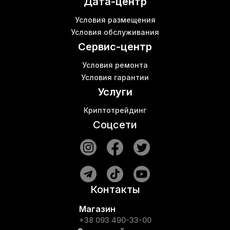
Дата-центр
Bitmain antminer t17
К
Антмайнер е9
Условия размещения
Асики цена
Условия обслуживания
Оборудование для криптовалюты
Б
Сервис-центр
Условия ремонта
Условия гарантии
Услуги
Криптотрейдинг
Соцсети
Контакты
Магазин
+38 093 490-33-00