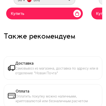
Купить
Купи
Также рекомендуем
Доставка
Самовывоз из магазина, доставка по адресу или в
отделение "Новая Почта"
Оплата
Оплатить покупку можно наличными,
криптовалютой или безналичным расчетом