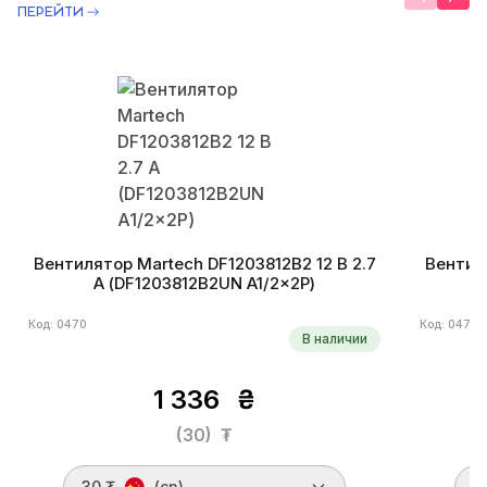
ПЕРЕЙТИ
Вентилятор Martech DF1203812B2 12 В 2.7
Вентиля
А (DF1203812B2UN A1/2×2P)
Код: 0470
Код: 0471
В наличии
1 336
₴
(30)
₮
30 ₮
(cn)
3