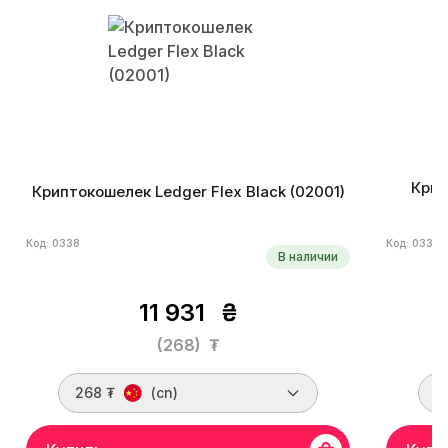
Крип
Криптокошелек Ledger Flex Black (02001)
Код: 0338
Код: 0339
В наличии
11 931
₴
(268)
₮
268 ₮
(cn)
1