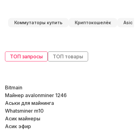
Коммутаторы купить
Криптокошелёк
Asic м
ТОП запросы
ТОП товары
Bitmain
К
Майнер avalonminer 1246
К
Аськи для майнинга
Whatsminer m10
В
Асик майнеры
Асик эфир
К
Лан провод цена