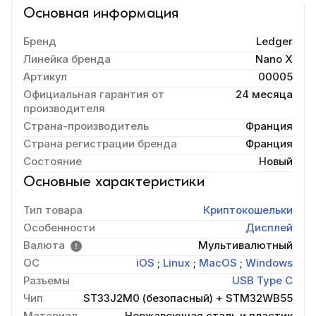
Основная информация
Бренд
Ledger
Линейка бренда
Nano X
Артикул
00005
Официальная гарантия от
24 месяца
производителя
Страна-производитель
Франция
Страна регистрации бренда
Франция
Состояние
Новый
Основные характеристики
Тип товара
Криптокошельки
Особенности
Дисплей
Валюта
Мультивалютный
ОС
iOS
;
Linux
;
MacOS
;
Windows
Разъемы
USB Type C
Чип
ST33J2M0 (безопасный) + STM32WB55
Материал
Нержавеющая сталь и пластик