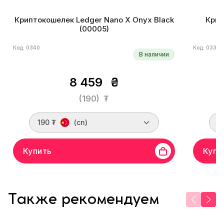
Криптокошелек Ledger Nano X Onyx Black
Крип
(00005)
Код: 0340
Код: 0339
В наличии
8 459
₴
(190)
₮
190 ₮
(cn)
1
Купить
Купи
Также рекомендуем