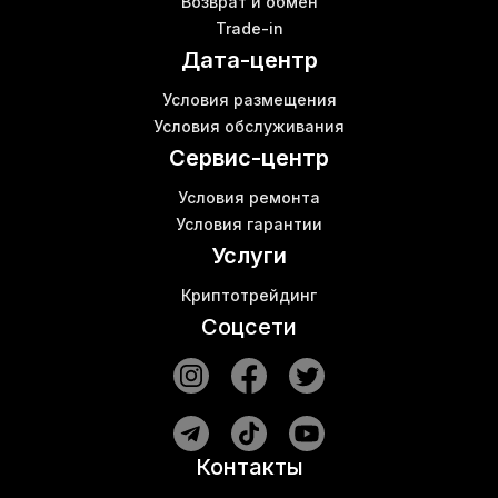
Возврат и обмен
Оборудование для майнинга криптовалют купить
К
Trade-in
Asic l3
В
Дата-центр
Цены wi fi роутер
Asic майнер antminer s9
Условия размещения
Купить asic для майнинга
Условия обслуживания
Л7 асик
В
Сервис-центр
Условия ремонта
Условия гарантии
Услуги
Криптотрейдинг
Соцсети
Контакты