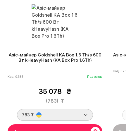
Asic-майнер Goldshell KA Box 1.6 Th/s 600
Asic-ма
Вт kHeavyHash (KA Box Pro 1.6Th)
В
Код: 0254
Код: 0285
Под заказ
35 078
₴
(783)
₮
783 ₮