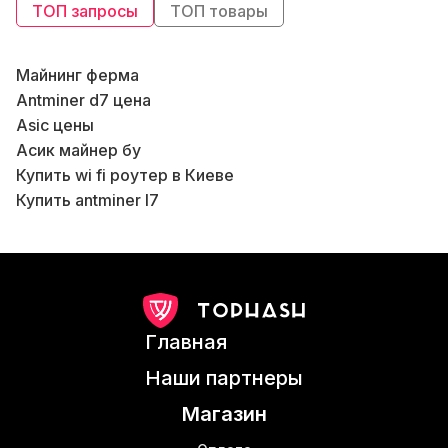
ТОП запросы
ТОП товары
Майнинг ферма
Antminer d7 цена
Б
Asic цены
В
Асик майнер бу
Купить wi fi роутер в Киеве
Б
Купить antminer l7
Bitminer s19
Asic s9 купить Киев
Б
L7 asic
Б
Роутер вай фай цена
Шумобокс
К
Главная
Jasminer x16 q
В
Z11 asic
Наши партнеры
Асик s19 pro
Б
Магазин
Asic avalon
К