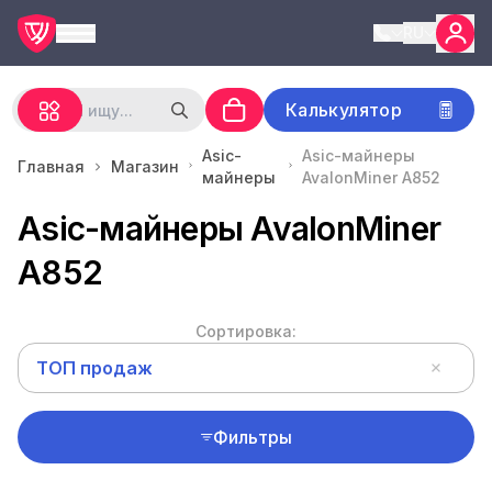
RU
Калькулятор
Asic-
Asic-майнеры
Главная
Магазин
майнеры
AvalonMiner A852
Asic-майнеры AvalonMiner
A852
Сортировка:
ТОП продаж
Фильтры