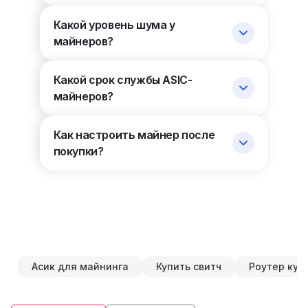
Какой уровень шума у
майнеров?
Какой срок службы ASIC-
майнеров?
Как настроить майнер после
покупки?
Асик для майнинга
Купить свитч
Роутер куп