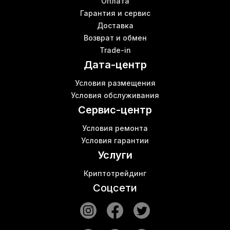
Шумоизоляция для асика купить
К
Оплата
Купить asic
Гарантия и сервис
В
Доставка
Купить asic bitmain
Возврат и обмен
Собрать криптоферму
Trade-in
Antminer z15 цена
Дата-центр
Купить antminer s19
Asic antminer k7
Условия размещения
Bitmain asics
М
Условия обслуживания
Роутер вай фай купить
Сервис-центр
Условия ремонта
Условия гарантии
Услуги
Криптотрейдинг
Соцсети