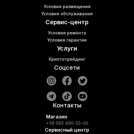
Купить криптоферму
Условия размещения
Bitmain antminer s15 купить
Б
Условия обслуживания
Аренда майнинг фермы
Сервис-центр
Условия ремонта
Условия гарантии
Услуги
Криптотрейдинг
Соцсети
Контакты
Магазин
+38 093 490-33-00
Сервисный центр