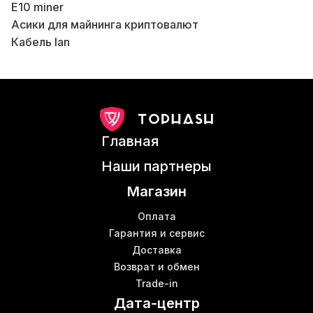
E10 miner
Асики для майнинга криптовалют
Кабель lan
М
Асик м21
Патч корды utp
К
Ebit miner e9
В
Купить майнер с9
Коммутатор сетевой switch
К
Главная
Асик антмайнер
Детали для майнинг фермы
Наши партнеры
Собрать ферму для майнинга
Магазин
Asic t17 купить
Ш
Wi fi роутеры
Б
Оплата
Аппаратные кошельки купить
Гарантия и сервис
К
Доставка
Асік с9
Возврат и обмен
Lan кабель цена
Trade-in
Z15 bitmain
В
Дата-центр
Asics antminer s9