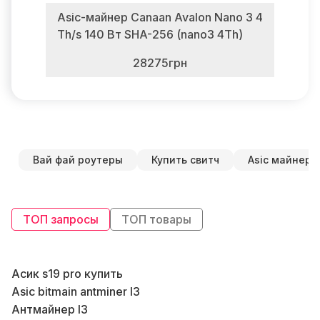
Asic-майнер Canaan Avalon Nano 3 4
Th/s 140 Вт SHA-256 (nano3 4Th)
28275грн
Вай фай роутеры
Купить свитч
Asic майнер
ТОП запросы
ТОП товары
Асик s19 pro купить
Asic bitmain antminer l3
К
Антмайнер l3