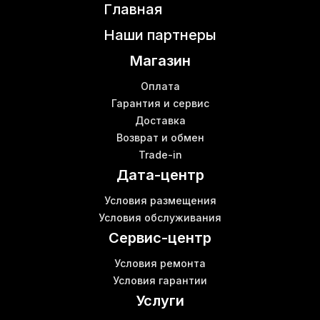
Главная
Майнер s19 цена
Б
Fusionsilicon miner
К
Наши партнеры
Asic шумоизоляция
Магазин
Купить асик в Украине
Майнер s9 цена
Б
Оплата
Криптовалютные фермы
Гарантия и сервис
Б
Доставка
Дата центр для майнинга
В
Возврат и обмен
Asic майнер купить
К
Trade-in
Аренда облачного майнинга
Дата-центр
Asic miner Киев
Машина для майнинга
Условия размещения
Z11 antminer
В
Условия обслуживания
Goldshell miner
Б
Сервис-центр
Условия ремонта
Условия гарантии
Услуги