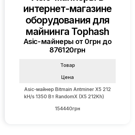
интернет-магазине
оборудования для
майнинга Tophash
Asic-майнеры от 0грн до
876120грн
Товар
Цена
Asic-майнер Bitmain Antminer X5 212
kH/s 1350 Вт RandomX (X5 212Kh)
154440грн