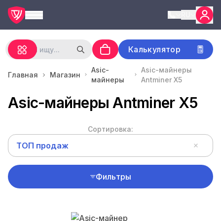
RU
Калькулятор
Asic-
Asic-майнеры
Главная
Магазин
майнеры
Antminer X5
Asic-майнеры Antminer X5
Сортировка:
ТОП продаж
Фильтры