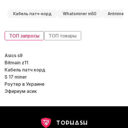
Кабель патч-корд
Whatsminer m50
Antminer 
ТОП запросы
ТОП товары
Asics s9
Bitmain z11
Кабель патч корд
S 17 miner
В
Роутер в Украине
Эфириум асик
Купить ферму для майнинга Киев
Asic чип
Арендовать майнинг ферму
Машинка для майнинга
Майнер т2т цена
В