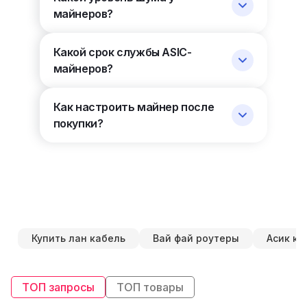
майнеров?
Какой срок службы ASIC-
майнеров?
Как настроить майнер после
покупки?
Купить лан кабель
Вай фай роутеры
Асик ку
ТОП запросы
ТОП товары