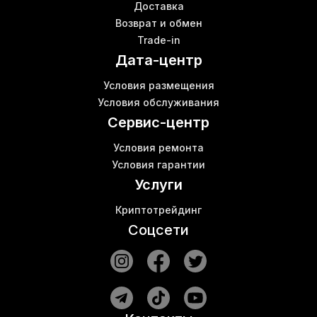
Доставка
Купить асик в Харькове
В
Возврат и обмен
Блок питания асик
Б
Trade-in
Аренда места под майнинг
К
Дата-центр
Роутер купить цена
В
Оборудование для майнинг фермы
Условия размещения
С9 майнинг
Условия обслуживания
Ebang e9
Сервис-центр
Условия ремонта
Условия гарантии
Услуги
Криптотрейдинг
Соцсети