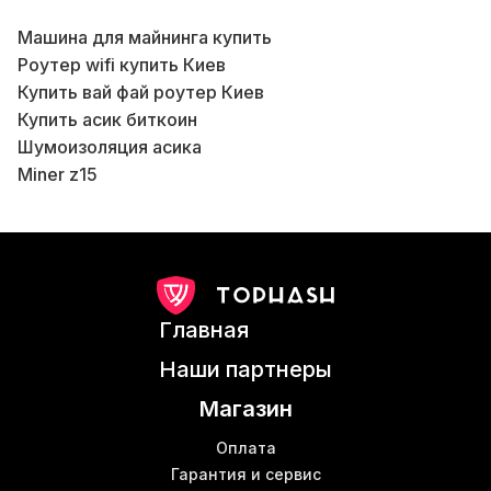
Машина для майнинга купить
Бл
Роутер wifi купить Киев
К
Купить вай фай роутер Киев
Купить асик биткоин
Б
Шумоизоляция асика
Miner z15
В
Asic майнеры купить
Б
Прошивка pic контроллера
Майнинговое оборудование купить
Майнинг настройка
М
Wifi роутер купить в Киеве
Б
Главная
S17 miner
Свитч купить Харьков
Наши партнеры
Асики Киев
В
Магазин
Antminer z11 купить
К
Асик miner
Б
Оплата
Криптовалюта кошельки
Гарантия и сервис