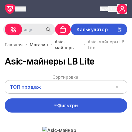
RU
Калькулятор
Asic-
Asic-майнеры LB
Главная
Магазин
майнеры
Lite
Asic-майнеры LB Lite
Сортировка:
ТОП продаж
Фильтры