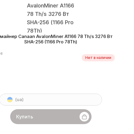
-майнер Canaan AvalonMiner A1166 78 Th/s 3276 Вт
SHA-256 (1166 Pro 78Th)
98
Нет в наличии
(ua)
Купить
Canaan
Линейка бренда
AvalonMiner A1166
Хешрейт
78