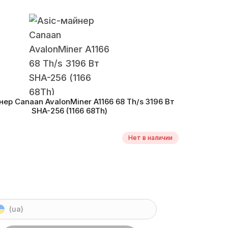
ритм
SHA-256
Монеты
BCH, BTC, DGB, PPC, XEC, FB
Th/s
фективность
47.5 W/Th
Дата производства
08.2020
Эне
нер Canaan AvalonMiner A1166 68 Th/s 3196 Вт
SHA-256 (1166 68Th)
Нет в наличии
(ua)