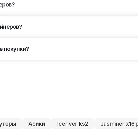
еров?
айнеров?
е покупки?
утеры
Асики
Iceriver ks2
Jasminer x16 