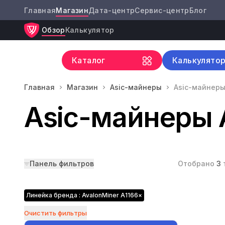
Главная
Магазин
Дата-центр
Сервис-центр
Блог
Обзор
Калькулятор
Каталог
Калькулято
Главная
Магазин
Asic-майнеры
Asic-майнеры
Asic-майнеры A
Панель фильтров
Отобрано
3
Линейка бренда : AvalonMiner A1166
×
Очистить фильтры