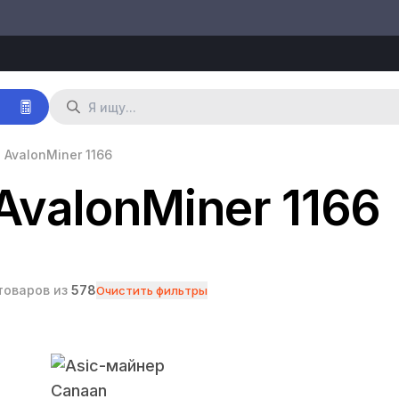
р
 AvalonMiner 1166
valonMiner 1166
товаров из
578
Очистить фильтры