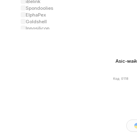
iBelink
Th/s
Алго
Spondoolies
Энергоэф
г.
ElphaPex
Goldshell
Innosilicon
Еще
Состояние
(2)
Asic-май
Новый
3
Был в употреблении
Код: 0118
Алгоритм
(34)
SHA-256
3
Scrypt
Ethash
kHeavyHash
Ethash4G