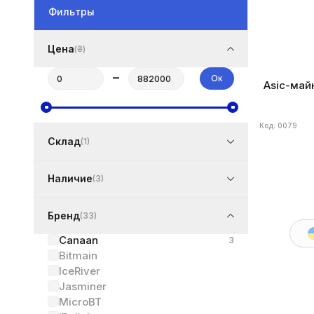
Фильтры
Цена
(₴)
–
Ок
Asic-май
Код: 0079
Склад
(1)
Наличие
(3)
Бренд
(33)
Canaan
3
Bitmain
IceRiver
Jasminer
MicroBT
Бренд
Cana