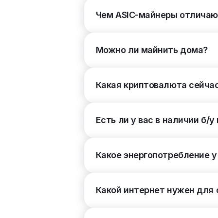
XEC
3
Чем ASIC-майнеры отличают
FB
3
Еще
Можно ли майнить дома?
Энергоэффективность, ±5%
(22)
Какая криптовалюта сейча
Потребление
(6)
2401 – 3200 Вт
1
3200 – 4000 Вт
2
Есть ли у вас в наличии б/
До 800 Вт
801 – 1600 Вт
1601 – 2400 Вт
Какое энергопотребление у
Более 4000 Вт
Блок питания
(2)
Какой интернет нужен для
Встроенный
3
Внешний