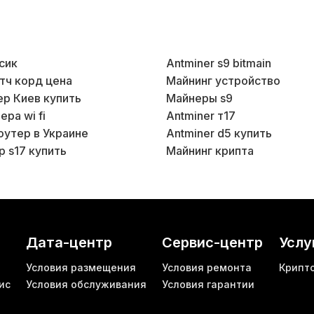
сик
Antminer s9 bitmain
тч корд цена
Майнинг устройство
тер Киев купить
Майнеры s9
ра wi fi
Antminer т17
оутер в Украине
Antminer d5 купить
 s17 купить
Майнинг крипта
Дата-центр
Сервис-центр
Услу
Условия размещения
Условия ремонта
Крипт
ис
Условия обслуживания
Условия гарантии