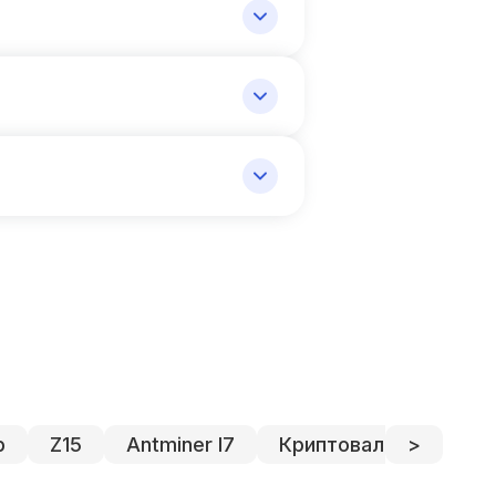
p
Z15
Antminer l7
Криптовалютный кош
>