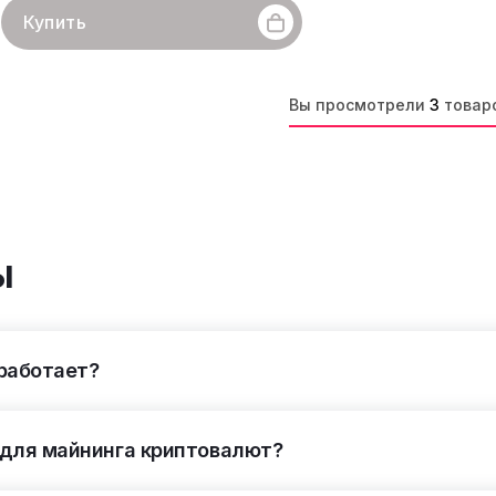
Купить
an
Линейка бренда
AvalonMiner A1166
Хешрейт
68
ритм
SHA-256
Монеты
BCH, BTC, DGB, PPC, XEC, FB
Вы просмотрели
3
товар
фективность
47 W/Th
Дата производства
01.2020 г.
ы
 работает?
 для майнинга криптовалют?