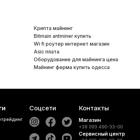
Крипта майнинг
Bitmain antminer купить
Блок 
Wi fi роутер интернет магазин
Блок 
Asic плата
Оборудование для майнинга цена
Майнинг ферма купить одесса
ги
Соцсети
Контакты
отрейдинг
Магазин
+38 093 490-33-00
Сервисный центр