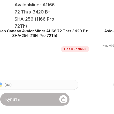
нер Canaan AvalonMiner A1166 72 Th/s 3420 Вт
Asic
SHA-256 (1166 Pro 72Th)
Код: 00
Нет в наличии
(ua)
Купить
an
Линейка бренда
AvalonMiner A1166
Хешрейт
72
Бренд