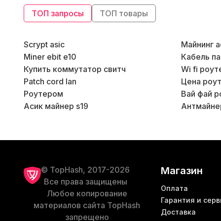
Дата производства
(10)
ТОП запросы
ТОП товары
Линейка бренда Bitmain
(43)
Scrypt asic
Майнинг а
Miner ebit e10
Кабель па
Линейка бренда IceRiver
(14)
Купить коммутатор свитч
Wi fi роу
Patch cord lan
Цена роуте
Линейка бренда Jasminer
(4)
Роутером
Вай фай р
Асик майнер s19
Антмайнер
Линейка бренда MicroBT
(17)
Линейка бренда iBelink
(7)
Линейка бренда Spondoolies
(1)
© TopHash, 2017-2026
Магазин
Все права защищены
Оплата
Линейка бренда ElphaPex
Любое копирование
(4)
Гарантия и серв
материалов сайта TopHash
Доставка
запрещено
Линейка бренда Canaan
(19)