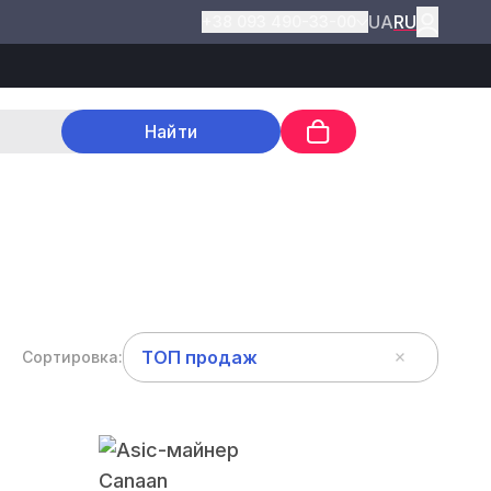
UA
RU
+38 093 490-33-00
Найти
ТОП продаж
Сортировка: