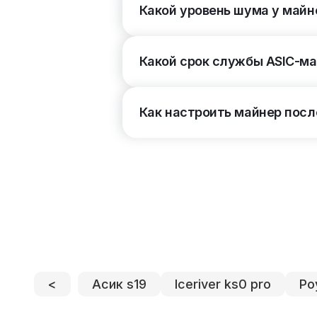
Какой уровень шума у майн
Сетевое подключение
(2)
Какой срок службы ASIC-м
RJ45 Ethernet
3
WI-FI
Как настроить майнер посл
Уровень шума
(5)
Тип охлаждения
(2)
Воздушное
3
Жидкостное
Электросеть
(2)
220 В (1 фаза)
3
380 В (3 фазы)
<
Асик s19
Iceriver ks0 pro
Ро