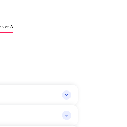
ов из
3