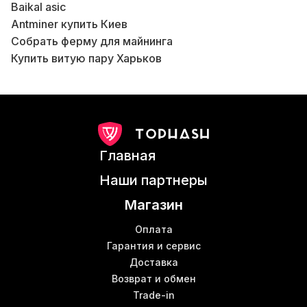
Baikal asic
Antminer купить Киев
Собрать ферму для майнинга
В
Купить витую пару Харьков
Б
Коммутатор сети ethernet
Б
S17 antminer
М
Биткоин асик майнер antminer s19 pro
Antminer bitmain t17
Б
Криптовалюты майнинг
Д
Главная
Asics l3
Антмайнер s17 купить
Наши партнеры
Антмайнер z11
Магазин
Аппаратный крипто кошелек
Криптоферма цена
Оплата
Аппараты для майнинга
Гарантия и сервис
Б
Доставка
Купить wi fi роутер
Возврат и обмен
Машины для майнинга купить
Б
Trade-in
Асик s9 цена