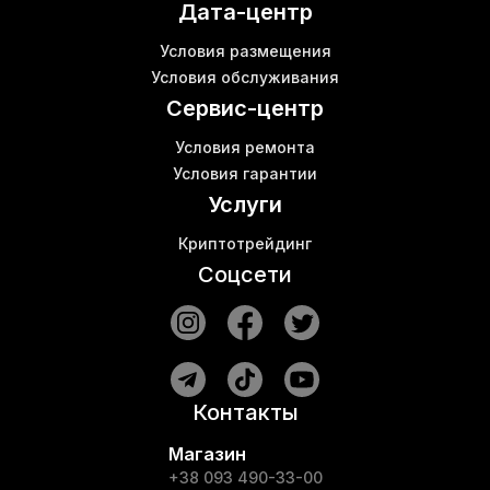
Дата-центр
L3 bitmain
Проверенный майнинг
Условия размещения
Асики на алгоритме ethash
В
Условия обслуживания
Доходность асик s9
К
Сервис-центр
Условия ремонта
Условия гарантии
Услуги
Криптотрейдинг
Соцсети
Контакты
Магазин
+38 093 490-33-00