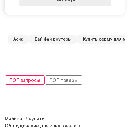
Асик
Вай фай роутеры
Купить ферму для ма
ТОП запросы
ТОП товары
Майнер l7 купить
В
Оборудование для криптовалют
В