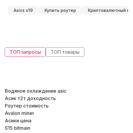
Asics s19
Купить роутер
Криптовалютный ко
ТОП запросы
ТОП товары
Водяное охлаждение asic
Д
Асик т2т доходность
Б
Роутер стоимость
В
Avalon miner
Асики цена
S15 bitmain
Б