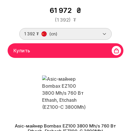
61 972
₴
(1 392)
₮
1 392 ₮
(cn)
Купить
Asic-майнер Bombax EZ100 3800 Mh/s 760 Вт