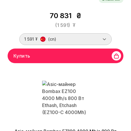
70 831
₴
(1 591)
₮
1 591 ₮
(cn)
Купить