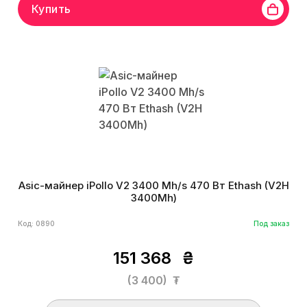
Купить
Asic-майнер iPollo V2 3400 Mh/s 470 Вт Ethash (V2H
3400Mh)
Код: 0890
Под заказ
151 368
₴
(3 400)
₮