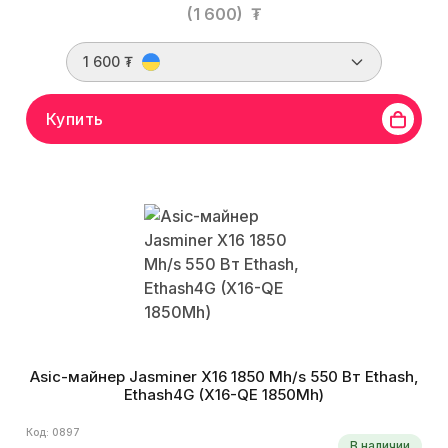
(1 600)
₮
1 600 ₮
Купить
Asic-майнер Jasminer X16 1850 Mh/s 550 Вт Ethash,
Ethash4G (X16-QE 1850Mh)
Код: 0897
В наличии