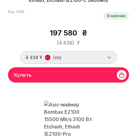
Ethash, Etchash (EZ100-C 3800Mh)
Код: 0289
В наличии
197 580
₴
(4 438)
₮
4 438 ₮
(cn)
Купить