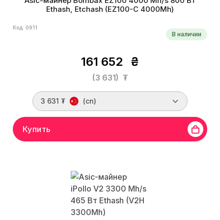
Asic-майнер Bombax EZ100 4000 Mh/s 800 Вт
Ethash, Etchash (EZ100-C 4000Mh)
Код: 0911
В наличии
161 652
₴
(3 631)
₮
3 631 ₮
(cn)
Купить