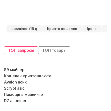
Jasminer x16 q
Крипто кошелек
Ipollo
Ку
ТОП запросы
ТОП товары
S9 майнер
К
Кошелек криптовалюта
Avalon асик
Scrypt asic
Помощь в майнинге
D7 antminer
Асик т2т цена