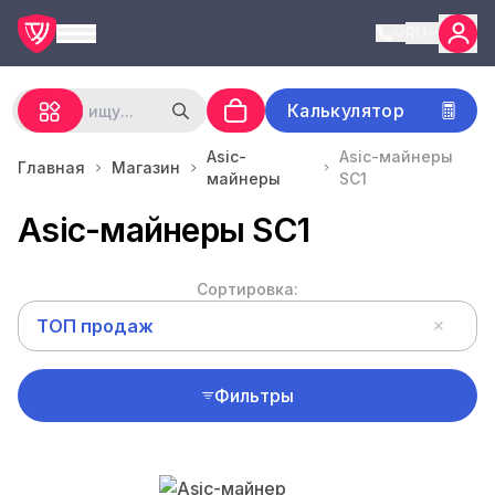
RU
Калькулятор
Asic-
Asic-майнеры
Главная
Магазин
майнеры
SC1
Asic-майнеры SC1
Сортировка:
ТОП продаж
Фильтры