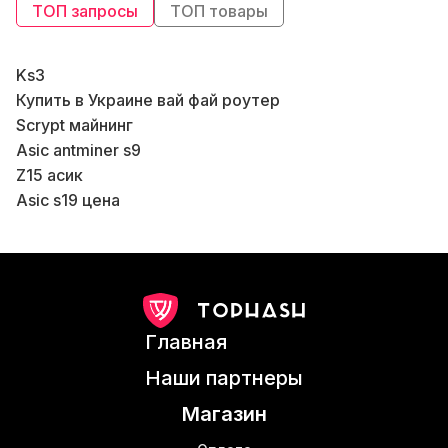
ТОП запросы
ТОП товары
Ks3
Купить в Украине вай фай роутер
К
Scrypt майнинг
В
Asic antminer s9
Z15 асик
Asic s19 цена
Асик майнеры купить
К
Майнинг криптовалют
Whatsminer
Свич Киев
Asic-майнеры
В
Главная
Цена роутера вай фай
Б
Майнинг устройства
Б
Наши партнеры
Antminer s9 купить новый
Магазин
Коммутатор сетевой купить
К