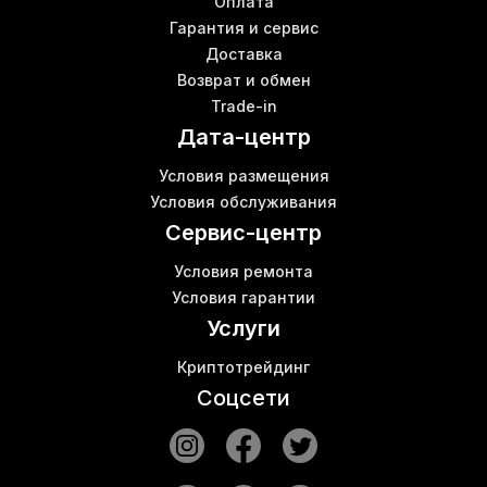
Asics e9
Б
Оплата
M30s whatsminer
Гарантия и сервис
Доставка
Antminer d5 купить
Возврат и обмен
Майнингового оборудования
Ш
Trade-in
Комплектующие и оборудование для майнинга
В
Дата-центр
Asics s17
В
L7 асик
Условия размещения
Canaan avalon
Б
Условия обслуживания
Antminer s19 цена
Ш
Сервис-центр
Условия ремонта
Условия гарантии
Услуги
Криптотрейдинг
Соцсети